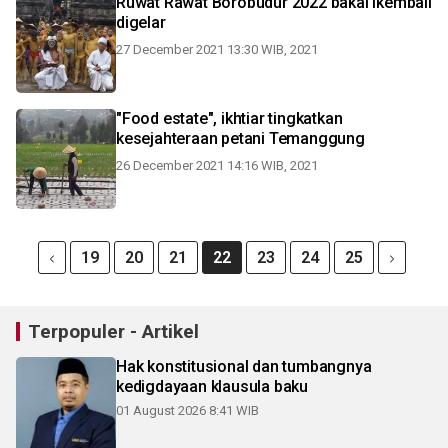
Ruwat Rawat Borobudur 2022 bakal ikembali
digelar
27 December 2021 13:30 WIB, 2021
"Food estate", ikhtiar tingkatkan
kesejahteraan petani Temanggung
26 December 2021 14:16 WIB, 2021
19
20
21
22
23
24
25
Terpopuler - Artikel
Hak konstitusional dan tumbangnya
kedigdayaan klausula baku
01 August 2026 8:41 WIB