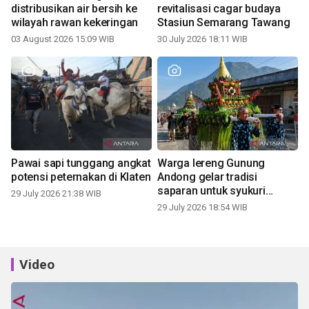
distribusikan air bersih ke
revitalisasi cagar budaya
wilayah rawan kekeringan
Stasiun Semarang Tawang
03 August 2026 15:09 WIB
30 July 2026 18:11 WIB
Pawai sapi tunggang angkat
Warga lereng Gunung
potensi peternakan di Klaten
Andong gelar tradisi
saparan untuk syukuri
29 July 2026 21:38 WIB
panen
29 July 2026 18:54 WIB
Video