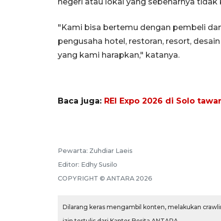
negeri atau lokal yang sebenarnya tidak
"Kami bisa bertemu dengan pembeli da
pengusaha hotel, restoran, resort, desain 
yang kami harapkan," katanya.
Baca juga:
REI Expo 2026 di Solo tawa
Pewarta:
Zuhdiar Laeis
Editor:
Edhy Susilo
COPYRIGHT ©
ANTARA
2026
Dilarang keras mengambil konten, melakukan crawlin
izin tertulis dari Kantor Berita ANTARA.