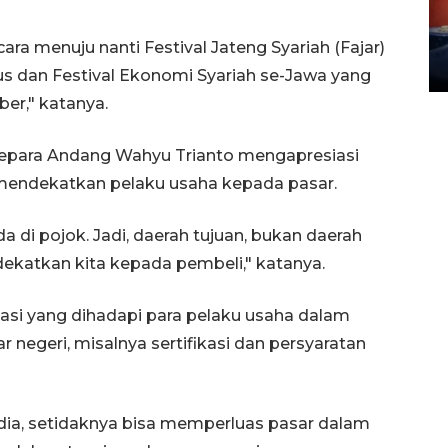
Waduk Delingan Karanganyar
menyusut
ara menuju nanti Festival Jateng Syariah (Fajar)
27 July 2026 20:07 WIB
s dan Festival Ekonomi Syariah se-Jawa yang
er," katanya.
Jepara Andang Wahyu Trianto mengapresiasi
 mendekatkan pelaku usaha kepada pasar.
da di pojok. Jadi, daerah tujuan, bukan daerah
ndekatkan kita kepada pembeli," katanya.
ulasi yang dihadapi para pelaku usaha dalam
negeri, misalnya sertifikasi dan persyaratan
dia, setidaknya bisa memperluas pasar dalam