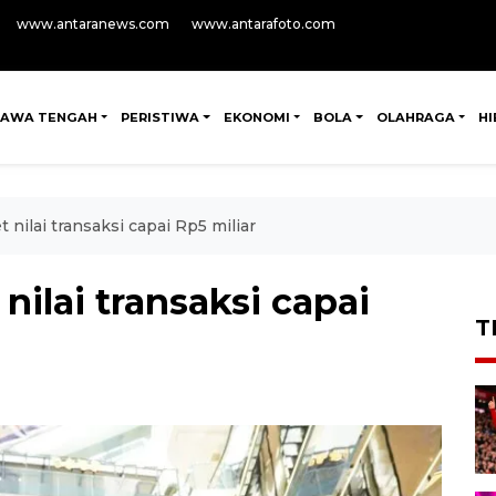
www.antaranews.com
www.antarafoto.com
JAWA TENGAH
PERISTIWA
EKONOMI
BOLA
OLAHRAGA
H
 nilai transaksi capai Rp5 miliar
nilai transaksi capai
T