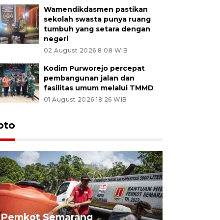
Wamendikdasmen pastikan
sekolah swasta punya ruang
tumbuh yang setara dengan
negeri
02 August 2026 8:08 WIB
Kodim Purworejo percepat
pembangunan jalan dan
fasilitas umum melalui TMMD
01 August 2026 18:26 WIB
oto
Pemkot Semarang
Presiden 