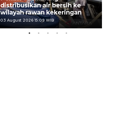
distribusikan air bersih ke
cagar bu
wilayah rawan kekeringan
Semaran
03 August 2026 15:09 WIB
30 July 2026 1