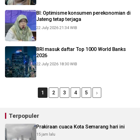
BI: Optimisme konsumen perekonomian di
Jateng tetap terjaga
22 July 2026 21:34 WIB
BRI masuk daftar Top 1000 World Banks
2026
22 July 2026 18:30 WIB
1
2
3
4
5
Terpopuler
Prakiraan cuaca Kota Semarang hari ini
15 jam lalu