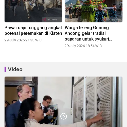
Pawai sapi tunggang angkat
Warga lereng Gunung
potensi peternakan di Klaten
Andong gelar tradisi
saparan untuk syukuri
29 July 2026 21:38 WIB
panen
29 July 2026 18:54 WIB
Video