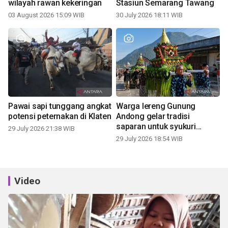
wilayah rawan kekeringan
Stasiun Semarang Tawang
03 August 2026 15:09 WIB
30 July 2026 18:11 WIB
Pawai sapi tunggang angkat
Warga lereng Gunung
potensi peternakan di Klaten
Andong gelar tradisi
saparan untuk syukuri
29 July 2026 21:38 WIB
panen
29 July 2026 18:54 WIB
Video