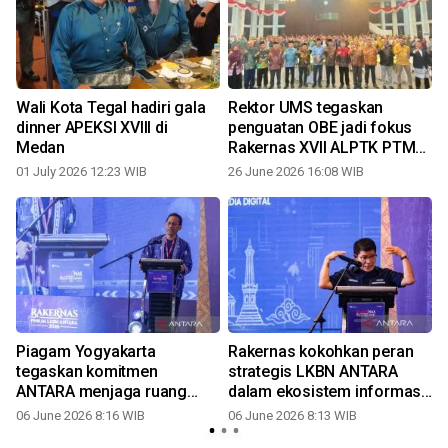
s
Wali Kota Tegal hadiri gala
Rektor UMS tegaskan
dinner APEKSI XVIII di
penguatan OBE jadi fokus
Medan
Rakernas XVII ALPTK PTMA
di Lampung
01 July 2026 12:23 WIB
26 June 2026 16:08 WIB
Piagam Yogyakarta
Rakernas kokohkan peran
tegaskan komitmen
strategis LKBN ANTARA
ANTARA menjaga ruang
dalam ekosistem informasi
informasi negara
negara
06 June 2026 8:16 WIB
06 June 2026 8:13 WIB