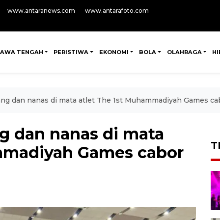
www.antaranews.com
www.antarafoto.com
JAWA TENGAH
PERISTIWA
EKONOMI
BOLA
OLAHRAGA
H
ng dan nanas di mata atlet The 1st Muhammadiyah Games cab
g dan nanas di mata
T
ammadiyah Games cabor