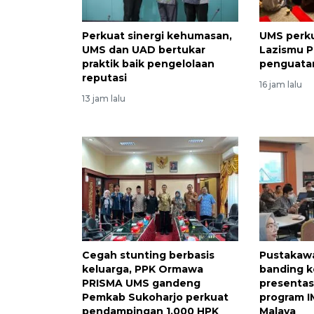
Perkuat sinergi kehumasan,
UMS perku
UMS dan UAD bertukar
Lazismu P
praktik baik pengelolaan
penguata
reputasi
16 jam lalu
13 jam lalu
Cegah stunting berbasis
Pustakawa
keluarga, PPK Ormawa
banding k
PRISMA UMS gandeng
presentas
Pemkab Sukoharjo perkuat
program I
pendampingan 1.000 HPK
Malaya