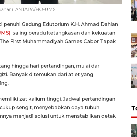
an (kanan). ANTARA/HO-UMS
uci penuhi Gedung Edutorium K.H. Ahmad Dahlan
UMS)
, saling beradu ketangkasan dan kekuatan
g The First Muhammadiyah Games Cabor Tapak
ng hingga hari pertandingan, mulai dari
gizi. Banyak ditemukan dari atlet yang
ing.
memiliki zat kalium tinggi. Jadwal pertandingan
T
g cukup sengit, menyebabkan daya tubuh
mnya menjadi solusi untuk menstabilkan detak