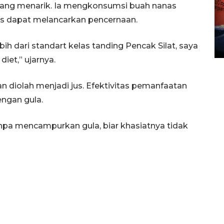
 yang menarik. Ia mengkonsumsi buah nanas
Kemarau memuncak, air
Waduk Delingan Karanganyar
nas dapat melancarkan pencernaan.
menyusut
27 July 2026 20:07 WIB
bih dari standart kelas tanding Pencak Silat, saya
iet,” ujarnya.
 diolah menjadi jus. Efektivitas pemanfaatan
engan gula.
anpa mencampurkan gula, biar khasiatnya tidak