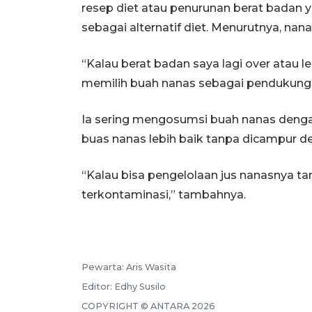
resep diet atau penurunan berat badan
sebagai alternatif diet. Menurutnya, na
“Kalau berat badan saya lagi over atau le
memilih buah nanas sebagai pendukung d
Ia sering mengosumsi buah nanas dengan
buas nanas lebih baik tanpa dicampur d
“Kalau bisa pengelolaan jus nanasnya t
terkontaminasi,” tambahnya.
Pewarta:
Aris Wasita
Editor:
Edhy Susilo
COPYRIGHT ©
ANTARA
2026