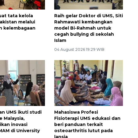
at tata kelola
Raih gelar Doktor di UMS, Siti
akistan melalui
Rahmawati kembangkan
n kelembagaan
model Bi-Rahmah untuk
cegah bullying di sekolah
Islam
04 August 2026 19:29 WIB
n UMS ikuti studi
Mahasiswa Profesi
e Malaysia,
Fisioterapi UMS edukasi dan
ikan inovasi
beri panduan terkait
MAM di University
osteoarthritis lutut pada
lansia