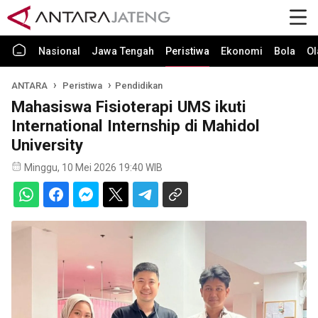
Nasional
Jawa Tengah
Peristiwa
Ekonomi
Bola
Ol
ANTARA
Peristiwa
Pendidikan
Mahasiswa Fisioterapi UMS ikuti
International Internship di Mahidol
University
Minggu, 10 Mei 2026 19:40 WIB