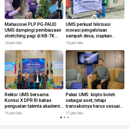
Mahasiswi PLP PG-PAUD
UMS perkuat hilirisasi
n
UMS dampingi pembiasaan
inovasi pengelolaan
stretching pagi di KB-TK
sampah desa, siapkan
Alam Surya Mentari
model ekonomi sirkular
14 jam lalu
15 jam lalu
1
berkelanjutan
Rektor UMS bersama
Pakar UMS: kripto boleh
Komisi X DPR RI bahas
sebagai aset, tetapi
penguatan talenta akademik
transaksinya harus sesuai
y
dan hilirisasi riset di IBISA
prinsip syariah
15 jam lalu
17 jam lalu
2
Purworejo