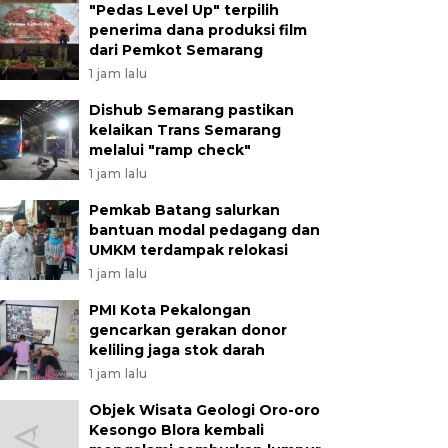
"Pedas Level Up" terpilih
penerima dana produksi film
dari Pemkot Semarang
1 jam lalu
Dishub Semarang pastikan
kelaikan Trans Semarang
melalui "ramp check"
1 jam lalu
Pemkab Batang salurkan
bantuan modal pedagang dan
UMKM terdampak relokasi
1 jam lalu
PMI Kota Pekalongan
gencarkan gerakan donor
keliling jaga stok darah
1 jam lalu
Objek Wisata Geologi Oro-oro
Kesongo Blora kembali