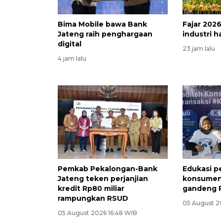
Bima Mobile bawa Bank
Fajar 2026
Jateng raih penghargaan
industri h
digital
23 jam lalu
4 jam lalu
Pemkab Pekalongan-Bank
Edukasi p
Jateng teken perjanjian
konsumen,
kredit Rp80 miliar
gandeng 
rampungkan RSUD
05 August 2
05 August 2026 16:48 WIB