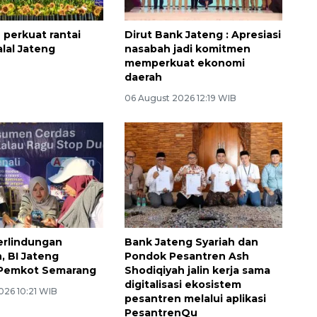
 perkuat rantai
Dirut Bank Jateng : Apresiasi
alal Jateng
nasabah jadi komitmen
memperkuat ekonomi
daerah
06 August 2026 12:19 WIB
erlindungan
Bank Jateng Syariah dan
 BI Jateng
Pondok Pesantren Ash
Pemkot Semarang
Shodiqiyah jalin kerja sama
digitalisasi ekosistem
026 10:21 WIB
pesantren melalui aplikasi
PesantrenQu