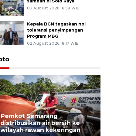
sampah di Solo Raya
03 August 2026 18:58 WIB
Kepala BGN tegaskan nol
toleransi penyimpangan
Program MBG
02 August 2026 18:17 WIB
oto
Pemkot Semarang
Presiden 
distribusikan air bersih ke
cagar bu
wilayah rawan kekeringan
Semaran