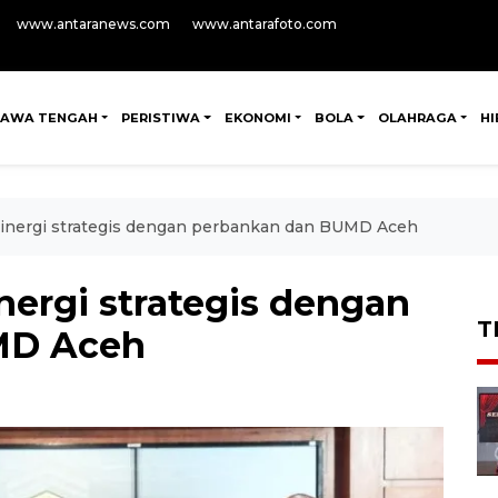
www.antaranews.com
www.antarafoto.com
JAWA TENGAH
PERISTIWA
EKONOMI
BOLA
OLAHRAGA
H
 sinergi strategis dengan perbankan dan BUMD Aceh
inergi strategis dengan
T
MD Aceh