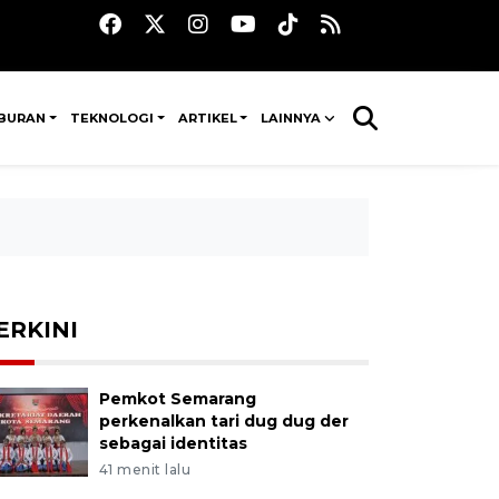
IBURAN
TEKNOLOGI
ARTIKEL
LAINNYA
ERKINI
Pemkot Semarang
perkenalkan tari dug dug der
sebagai identitas
41 menit lalu