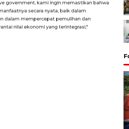
tive government, kami ingin memastikan bahwa
manfaatnya secara nyata, baik dalam
un dalam mempercepat pemulihan dan
tai nilai ekonomi yang terintegrasi,"
F
Kemarau memuncak, air
Waduk Delingan Karanganyar
menyusut