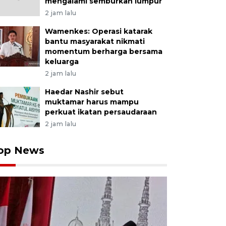
mengalami semburkan lumpur
2 jam lalu
Wamenkes: Operasi katarak
bantu masyarakat nikmati
momentum berharga bersama
keluarga
2 jam lalu
Haedar Nashir sebut
muktamar harus mampu
perkuat ikatan persaudaraan
2 jam lalu
op News