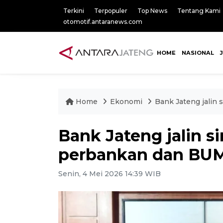
Terkini
Terpopuler
Top News
Tentang Kami
otomotif.antaranews.com
HOME
NASIONAL
Home
Ekonomi
Bank Jateng jalin
Bank Jateng jalin s
perbankan dan BU
Senin, 4 Mei 2026 14:39 WIB