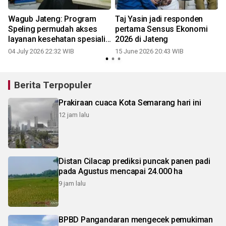
Wagub Jateng: Program
Taj Yasin jadi responden
Speling permudah akses
pertama Sensus Ekonomi
layanan kesehatan spesialis
2026 di Jateng
hingga kecamatan
04 July 2026 22:32 WIB
15 June 2026 20:43 WIB
Berita Terpopuler
Prakiraan cuaca Kota Semarang hari ini
12 jam lalu
Distan Cilacap prediksi puncak panen padi
pada Agustus mencapai 24.000 ha
9 jam lalu
BPBD Pangandaran mengecek pemukiman