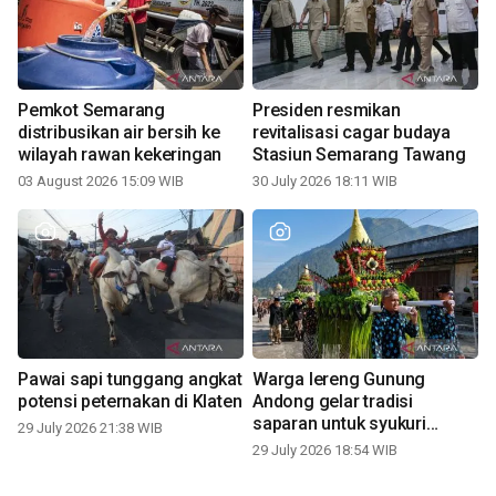
Pemkot Semarang
Presiden resmikan
distribusikan air bersih ke
revitalisasi cagar budaya
wilayah rawan kekeringan
Stasiun Semarang Tawang
03 August 2026 15:09 WIB
30 July 2026 18:11 WIB
Pawai sapi tunggang angkat
Warga lereng Gunung
potensi peternakan di Klaten
Andong gelar tradisi
saparan untuk syukuri
29 July 2026 21:38 WIB
panen
29 July 2026 18:54 WIB