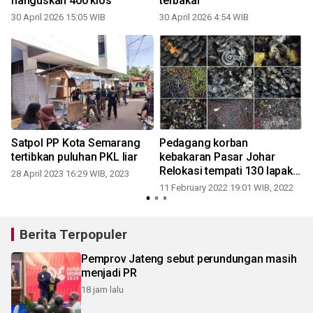
hanguskan 400 kios
terbakar
30 April 2026 15:05 WIB
30 April 2026 4:54 WIB
Satpol PP Kota Semarang
Pedagang korban
s
tertibkan puluhan PKL liar
kebakaran Pasar Johar
Relokasi tempati 130 lapak
28 April 2023 16:29 WIB, 2023
di sekitar Kanjengan
11 February 2022 19:01 WIB, 2022
Berita Terpopuler
Pemprov Jateng sebut perundungan masih
menjadi PR
18 jam lalu