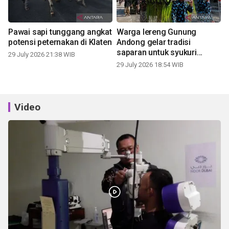
Pawai sapi tunggang angkat
Warga lereng Gunung
potensi peternakan di Klaten
Andong gelar tradisi
saparan untuk syukuri
29 July 2026 21:38 WIB
panen
29 July 2026 18:54 WIB
Video