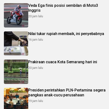
Veda Ega finis posisi sembilan di Moto3
Inggris
20 jam lalu
Nilai tukar rupiah membaik, ini penyebabnya
16 jam lalu
Prakiraan cuaca Kota Semarang hari ini
20 jam lalu
Presiden perintahkan PLN-Pertamina segera
pangkas anak-cucu perusahaan
19 jam lalu