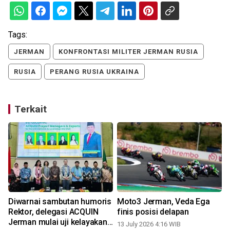
Tags:
JERMAN
KONFRONTASI MILITER JERMAN RUSIA
RUSIA
PERANG RUSIA UKRAINA
Terkait
Diwarnai sambutan humoris
Moto3 Jerman, Veda Ega
Rektor, delegasi ACQUIN
finis posisi delapan
Jerman mulai uji kelayakan
13 July 2026 4:16 WIB