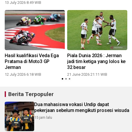
mutu 38 prodi UIN
13 July 2026 8:49 WIB
Walisongo
h
Hasil kualifikasi Veda Ega
Piala Dunia 2026 : Jerman
Pratama di Moto3 GP
jadi tim ketiga yang lolos ke
Jerman
32 besar
12 July 2026 6:18 WIB
21 June 2026 21:11 WIB
Berita Terpopuler
Dua mahasiswa vokasi Undip dapat
pekerjaan sebelum mengikuti prosesi wisuda
15 jam lalu