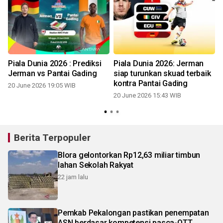
Piala Dunia 2026 : Prediksi
Piala Dunia 2026: Jerman
Pe
Jerman vs Pantai Gading
siap turunkan skuad terbaik
kontra Pantai Gading
20 June 2026 19:05 WIB
20 June 2026 15:43 WIB
Berita Terpopuler
Blora gelontorkan Rp12,63 miliar timbun
lahan Sekolah Rakyat
22 jam lalu
Pemkab Pekalongan pastikan penempatan
ASN berdasar kompetensi pasca-OTT