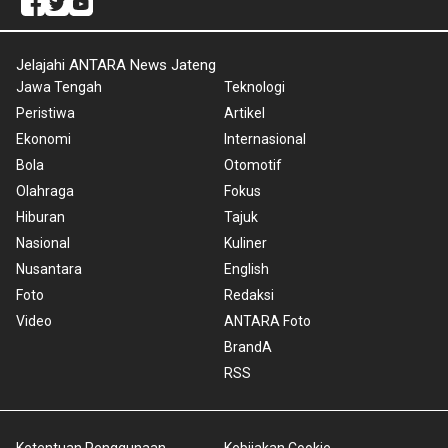
Jelajahi ANTARA News Jateng
Jawa Tengah
Teknologi
Peristiwa
Artikel
Ekonomi
Internasional
Bola
Otomotif
Olahraga
Fokus
Hiburan
Tajuk
Nasional
Kuliner
Nusantara
English
Foto
Redaksi
Video
ANTARA Foto
BrandA
RSS