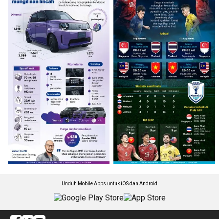
Unduh Mobile Apps untuk iOS dan Android