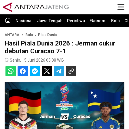
Nasional
Jawa Tengah
Peristiwa
Ekonomi
Bola
Ol
ANTARA
Bola
Piala Dunia
Hasil Piala Dunia 2026 : Jerman cukur
debutan Curacao 7-1
Senin, 15 Juni 2026 05:08 WIB