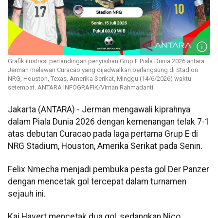
Grafik ilustrasi pertandingan penyisihan Grup E Piala Dunia 2026 antara
Jerman melawan Curacao yang dijadwalkan berlangsung di Stadion
NRG, Houston, Texas, Amerika Serikat, Minggu (14/6/2026) waktu
setempat. ANTARA INFOGRAFIK/Vintan Rahmadanti
Jakarta (ANTARA) - Jerman mengawali kiprahnya
dalam Piala Dunia 2026 dengan kemenangan telak 7-1
atas debutan Curacao pada laga pertama Grup E di
NRG Stadium, Houston, Amerika Serikat pada Senin.
Felix Nmecha menjadi pembuka pesta gol Der Panzer
dengan mencetak gol tercepat dalam turnamen
sejauh ini.
Kai Havert mencetak dua gol, sedangkan Nico