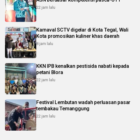
22 jam lalu
Karnaval SCTV digelar di Kota Tegal, Wali
Kota promosikan kuliner khas daerah
8 jam lalu
KKN IPB kenalkan pestisida nabati kepada
petani Blora
22 jam lalu
Festival Lembutan wadah perluasan pasar
tembakau Temanggung
22 jam lalu