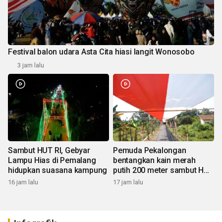
Festival balon udara Asta Cita hiasi langit Wonosobo
3 jam lalu
Sambut HUT RI, Gebyar
Pemuda Pekalongan
Lampu Hias di Pemalang
bentangkan kain merah
hidupkan suasana kampung
putih 200 meter sambut HUT
RI
16 jam lalu
17 jam lalu