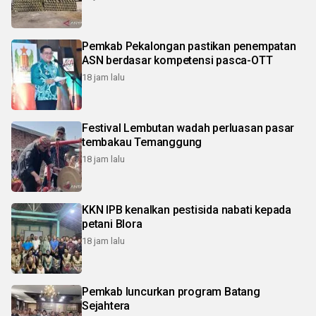
Pemkab Pekalongan pastikan penempatan
ASN berdasar kompetensi pasca-OTT
18 jam lalu
Festival Lembutan wadah perluasan pasar
tembakau Temanggung
18 jam lalu
KKN IPB kenalkan pestisida nabati kepada
petani Blora
18 jam lalu
Pemkab luncurkan program Batang
Sejahtera