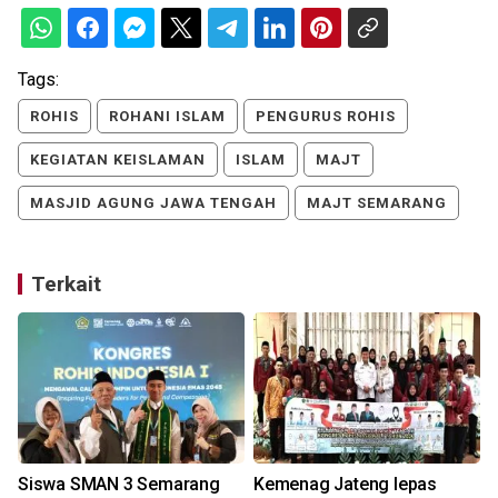
Tags:
ROHIS
ROHANI ISLAM
PENGURUS ROHIS
KEGIATAN KEISLAMAN
ISLAM
MAJT
MASJID AGUNG JAWA TENGAH
MAJT SEMARANG
Terkait
Siswa SMAN 3 Semarang
Kemenag Jateng lepas