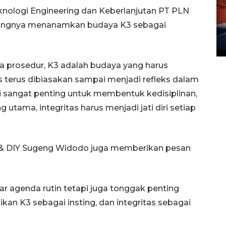
Kemarau memuncak, air
eknologi Engineering dan Keberlanjutan PT PLN
Waduk Delingan Karanganyar
tingnya menanamkan budaya K3 sebagai
menyusut
27 July 2026 20:07 WIB
nya prosedur, K3 adalah budaya yang harus
us terus dibiasakan sampai menjadi refleks dalam
i sangat penting untuk membentuk kedisiplinan,
g utama, integritas harus menjadi jati diri setiap
 & DIY Sugeng Widodo juga memberikan pesan
ar agenda rutin tetapi juga tonggak penting
an K3 sebagai insting, dan integritas sebagai