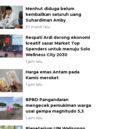
Menhut diduga belum
kembalikan seluruh uang
Suhardiman Amby
57 menit lalu
Respati Ardi dorong ekonomi
kreatif sasar Market Top
Spenders untuk menuju Solo
Wellness City 2030
1 jam lalu
Harga emas Antam pada
Kamis meroket
1 jam lalu
BPBD Pangandaran
mengecek pemukiman warga
usai gempa magnitudo 5,3
1 jam lalu
Planetarium UIN Walisongo