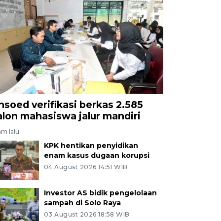
nsoed verifikasi berkas 2.585
alon mahasiswa jalur mandiri
jam lalu
KPK hentikan penyidikan
enam kasus dugaan korupsi
04 August 2026 14:51 WIB
Investor AS bidik pengelolaan
sampah di Solo Raya
03 August 2026 18:58 WIB