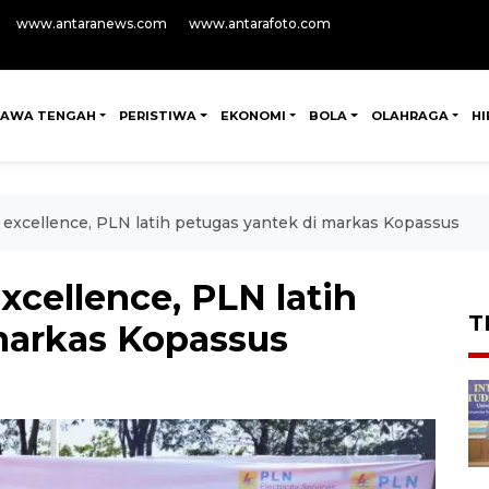
www.antaranews.com
www.antarafoto.com
JAWA TENGAH
PERISTIWA
EKONOMI
BOLA
OLAHRAGA
H
excellence, PLN latih petugas yantek di markas Kopassus
cellence, PLN latih
T
markas Kopassus