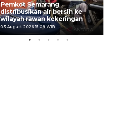
Pemkot Semarang
Presiden 
distribusikan air bersih ke
cagar bu
wilayah rawan kekeringan
Semaran
03 August 2026 15:09 WIB
30 July 2026 1