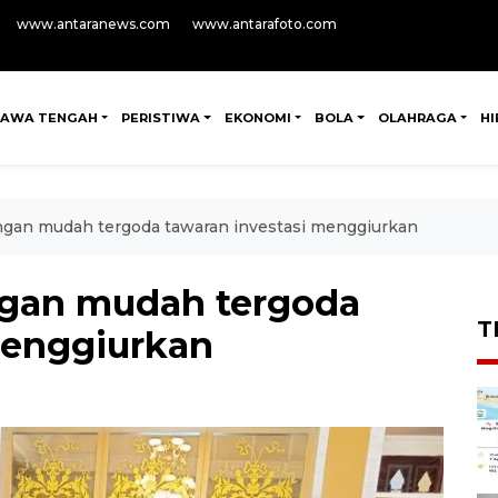
www.antaranews.com
www.antarafoto.com
JAWA TENGAH
PERISTIWA
EKONOMI
BOLA
OLAHRAGA
H
ngan mudah tergoda tawaran investasi menggiurkan
ngan mudah tergoda
T
menggiurkan