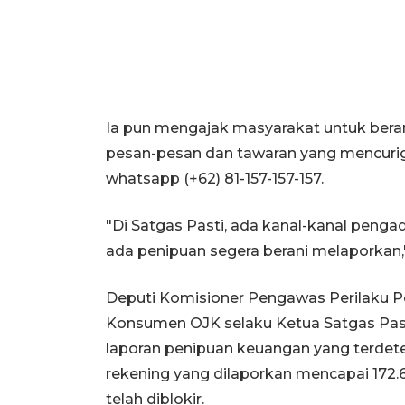
Ia pun mengajak masyarakat untuk bera
pesan-pesan dan tawaran yang mencuriga
whatsapp (+62) 81-157-157-157.
"Di Satgas Pasti, ada kanal-kanal peng
ada penipuan segera berani melaporkan,
Deputi Komisioner Pengawas Perilaku 
Konsumen OJK selaku Ketua Satgas Past
laporan penipuan keuangan yang terdetek
rekening yang dilaporkan mencapai 172.
telah diblokir.