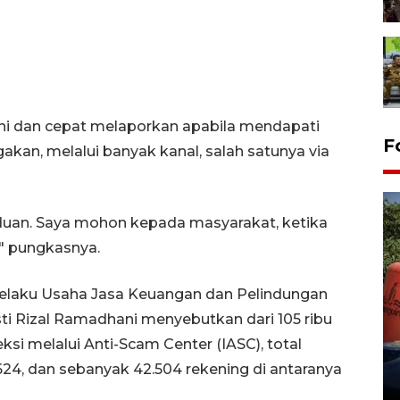
ni dan cepat melaporkan apabila mendapati
F
kan, melalui banyak kanal, salah satunya via
aduan. Saya mohon kepada masyarakat, ketika
" pungkasnya.
Pelaku Usaha Jasa Keuangan dan Pelindungan
Kemarau memuncak, air
i Rizal Ramadhani menyebutkan dari 105 ribu
Waduk Delingan Karanganyar
si melalui Anti-Scam Center (IASC), total
menyusut
624, dan sebanyak 42.504 rekening di antaranya
27 July 2026 20:07 WIB