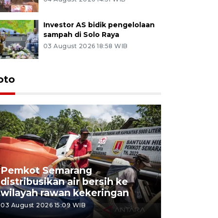
Investor AS bidik pengelolaan
sampah di Solo Raya
03 August 2026 18:58 WIB
oto
Pemkot Semarang
Presiden 
distribusikan air bersih ke
cagar bu
wilayah rawan kekeringan
Semaran
03 August 2026 15:09 WIB
30 July 2026 1