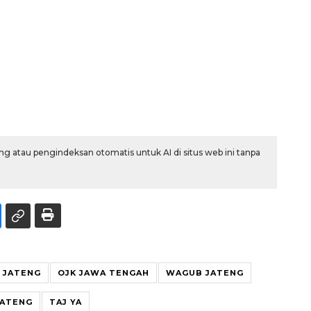
g atau pengindeksan otomatis untuk AI di situs web ini tanpa
 JATENG
OJK JAWA TENGAH
WAGUB JATENG
JATENG
TAJ YA