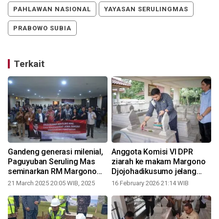
PAHLAWAN NASIONAL
YAYASAN SERULINGMAS
PRABOWO SUBIA
Terkait
n
Gandeng generasi milenial,
Anggota Komisi VI DPR
Paguyuban Seruling Mas
ziarah ke makam Margono
seminarkan RM Margono
Djojohadikusumo jelang
Djojohadikusumo
Ramadhan
21 March 2025 20:05 WIB, 2025
16 February 2026 21:14 WIB
1