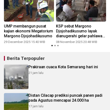
UMP membangun pusat
KSP sebut Margono
kajian ekonomi Megatorium
Djojohadikusumo layak
m
Margono Djojohadikusumo
dianugerahi gelar pahlawan
nasional
29 December 2025 15:40 WIB
08 November 2025 20:48 WIB
Berita Terpopuler
Prakiraan cuaca Kota Semarang hari ini
21 jam lalu
Distan Cilacap prediksi puncak panen padi
pada Agustus mencapai 24.000 ha
17 jam lalu