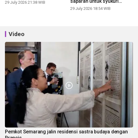
saparan untuk syukuri
29 July 2026 21:38 WIB
panen
29 July 2026 18:54 WIB
Video
Pemkot Semarang jalin residensi sastra budaya dengan
Prancis