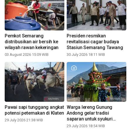
Pemkot Semarang
Presiden resmikan
distribusikan air bersih ke
revitalisasi cagar budaya
wilayah rawan kekeringan
Stasiun Semarang Tawang
03 August 2026 15:09 WIB
30 July 2026 18:11 WIB
Pawai sapi tunggang angkat
Warga lereng Gunung
potensi peternakan di Klaten
Andong gelar tradisi
saparan untuk syukuri
29 July 2026 21:38 WIB
panen
29 July 2026 18:54 WIB