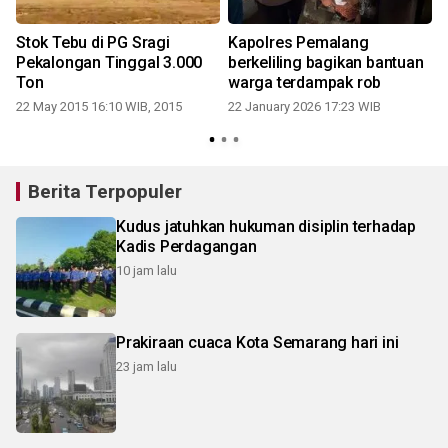
Stok Tebu di PG Sragi
Kapolres Pemalang
Pol
Pekalongan Tinggal 3.000
berkeliling bagikan bantuan
Ton
warga terdampak rob
22 May 2015 16:10 WIB, 2015
22 January 2026 17:23 WIB
2
Berita Terpopuler
Kudus jatuhkan hukuman disiplin terhadap
Kadis Perdagangan
10 jam lalu
Prakiraan cuaca Kota Semarang hari ini
23 jam lalu