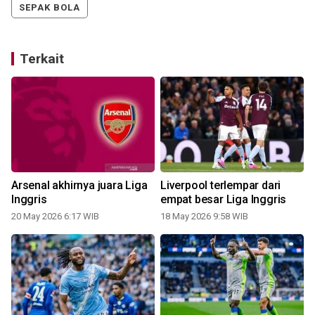
SEPAK BOLA
Terkait
Arsenal akhirnya juara Liga
Liverpool terlempar dari
Inggris
empat besar Liga Inggris
20 May 2026 6:17 WIB
18 May 2026 9:58 WIB
2