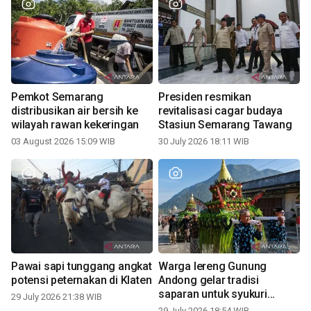
Pemkot Semarang
Presiden resmikan
distribusikan air bersih ke
revitalisasi cagar budaya
wilayah rawan kekeringan
Stasiun Semarang Tawang
03 August 2026 15:09 WIB
30 July 2026 18:11 WIB
Pawai sapi tunggang angkat
Warga lereng Gunung
potensi peternakan di Klaten
Andong gelar tradisi
saparan untuk syukuri
29 July 2026 21:38 WIB
panen
29 July 2026 18:54 WIB