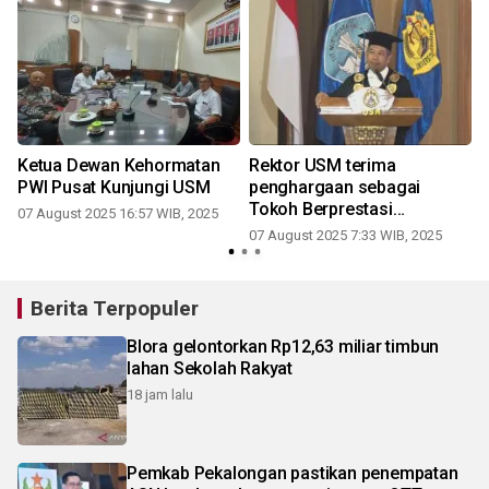
Ketua Dewan Kehormatan
Rektor USM terima
PWI Pusat Kunjungi USM
penghargaan sebagai
Tokoh Berprestasi
07 August 2025 16:57 WIB, 2025
Indonesia 2025
07 August 2025 7:33 WIB, 2025
2
Berita Terpopuler
Blora gelontorkan Rp12,63 miliar timbun
lahan Sekolah Rakyat
18 jam lalu
Pemkab Pekalongan pastikan penempatan