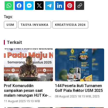
Tags:
USM
TASYA INVANKA
KREATIVESIA 2024
Terkait
Prof Komaruddin
144 Peserta ikuti Turnamen
sampaikan pesan saat
Golf Piala Rektor USM 2025
i
malam renungan HUT Ke-80
08 August 2025 18:15 WIB, 2025
RI di USM
11 August 2025 15:13 WIB
1