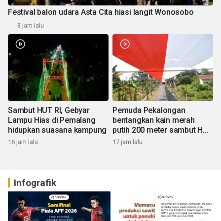
Festival balon udara Asta Cita hiasi langit Wonosobo
3 jam lalu
Sambut HUT RI, Gebyar
Pemuda Pekalongan
Lampu Hias di Pemalang
bentangkan kain merah
hidupkan suasana kampung
putih 200 meter sambut HUT
RI
16 jam lalu
17 jam lalu
Infografik