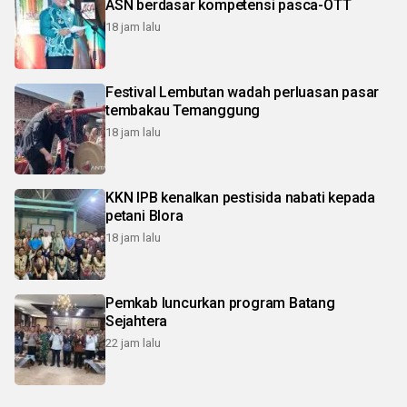
ASN berdasar kompetensi pasca-OTT
18 jam lalu
Festival Lembutan wadah perluasan pasar
tembakau Temanggung
18 jam lalu
KKN IPB kenalkan pestisida nabati kepada
petani Blora
18 jam lalu
Pemkab luncurkan program Batang
Sejahtera
22 jam lalu