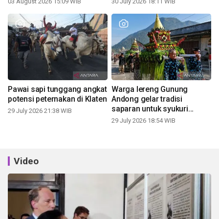
03 August 2026 15:09 WIB
30 July 2026 18:11 WIB
Pawai sapi tunggang angkat
Warga lereng Gunung
potensi peternakan di Klaten
Andong gelar tradisi
saparan untuk syukuri
29 July 2026 21:38 WIB
panen
29 July 2026 18:54 WIB
Video