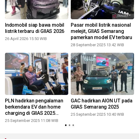
Indomobil siap bawa mobil
Pasar mobil listrik nasional
listrik terbaru di GIIAS 2026
melejit, GIIAS Semarang
pamerkan model EV terbaru
26 April 2026 15:50 WIB
28 September 2025 13:42 WIB
PLN hadirkan pengalaman
GAC hadirkan AION UT pada
berkendara EV dan home
GIIAS Semarang 2025
charging di GIIAS 2025
25 September 2025 10:40 WIB
Semarang
25 September 2025 11:08 WIB