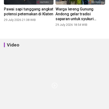
Pawai sapi tunggang angkat
Warga lereng Gunung
potensi peternakan di Klaten
Andong gelar tradisi
saparan untuk syukuri
29 July 2026 21:38 WIB
panen
29 July 2026 18:54 WIB
Video