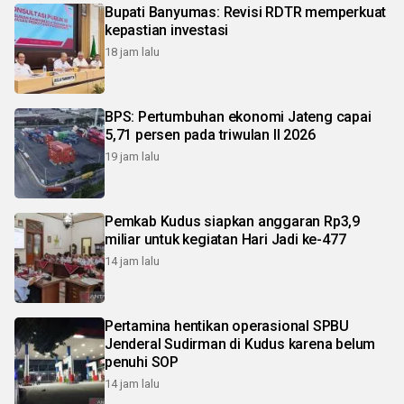
Bupati Banyumas: Revisi RDTR memperkuat
kepastian investasi
18 jam lalu
BPS: Pertumbuhan ekonomi Jateng capai
5,71 persen pada triwulan II 2026
19 jam lalu
Pemkab Kudus siapkan anggaran Rp3,9
miliar untuk kegiatan Hari Jadi ke-477
14 jam lalu
Pertamina hentikan operasional SPBU
Jenderal Sudirman di Kudus karena belum
penuhi SOP
14 jam lalu