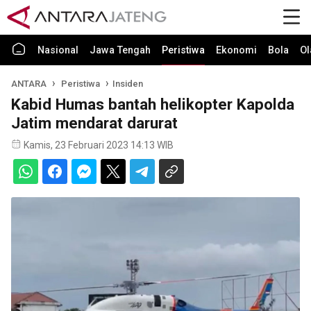
Nasional
Jawa Tengah
Peristiwa
Ekonomi
Bola
Ol
ANTARA
Peristiwa
Insiden
Kabid Humas bantah helikopter Kapolda
Jatim mendarat darurat
Kamis, 23 Februari 2023 14:13 WIB