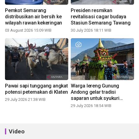
Pemkot Semarang
Presiden resmikan
distribusikan air bersih ke
revitalisasi cagar budaya
wilayah rawan kekeringan
Stasiun Semarang Tawang
03 August 2026 15:09 WIB
30 July 2026 18:11 WIB
Pawai sapi tunggang angkat
Warga lereng Gunung
potensi peternakan di Klaten
Andong gelar tradisi
saparan untuk syukuri
29 July 2026 21:38 WIB
panen
29 July 2026 18:54 WIB
Video