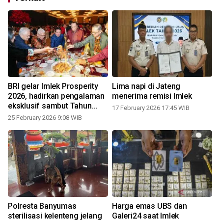
BRI gelar Imlek Prosperity
Lima napi di Jateng
2026, hadirkan pengalaman
menerima remisi Imlek
eksklusif sambut Tahun
17 February 2026 17:45 WIB
Kuda Api
25 February 2026 9:08 WIB
Polresta Banyumas
Harga emas UBS dan
sterilisasi kelenteng jelang
Galeri24 saat Imlek