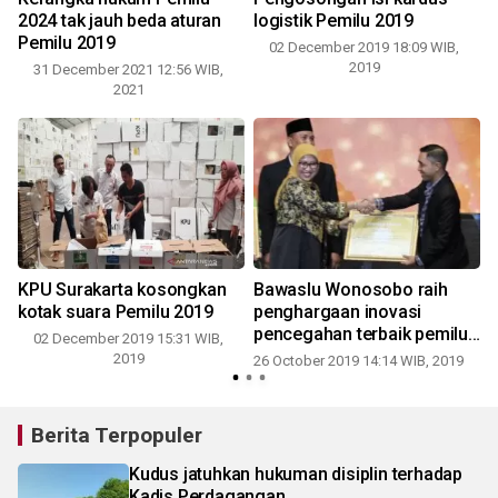
2024 tak jauh beda aturan
logistik Pemilu 2019
Pemilu 2019
02 December 2019 18:09 WIB,
2019
31 December 2021 12:56 WIB,
2021
KPU Surakarta kosongkan
Bawaslu Wonosobo raih
kotak suara Pemilu 2019
penghargaan inovasi
9
pencegahan terbaik pemilu
02 December 2019 15:31 WIB,
3
2019
2019
26 October 2019 14:14 WIB, 2019
Berita Terpopuler
Kudus jatuhkan hukuman disiplin terhadap
Kadis Perdagangan