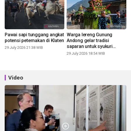
Pawai sapi tunggang angkat
Warga lereng Gunung
potensi peternakan di Klaten
Andong gelar tradisi
saparan untuk syukuri
29 July 2026 21:38 WIB
panen
29 July 2026 18:54 WIB
Video