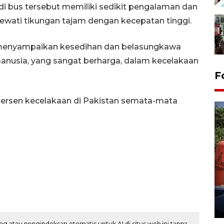
i bus tersebut memiliki sedikit pengalaman dan
lewati tikungan tajam dengan kecepatan tinggi.
, menyampaikan kesedihan dan belasungkawa
nusia, yang sangat berharga, dalam kecelakaan
F
 persen kecelakaan di Pakistan semata-mata
Kemarau memuncak, air
Waduk Delingan Karanganyar
menyusut
27 July 2026 20:07 WIB
g atau pengindeksan otomatis untuk AI di situs web ini tanpa