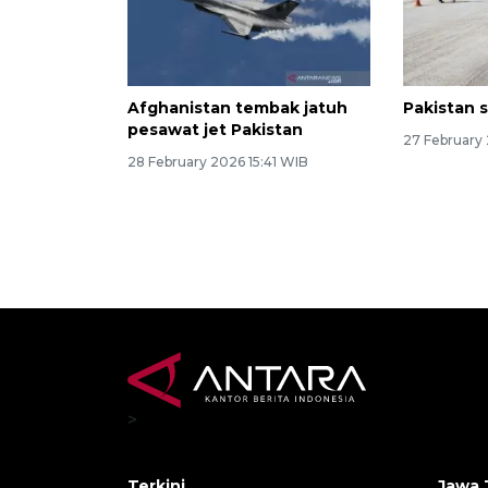
Afghanistan tembak jatuh
Pakistan 
pesawat jet Pakistan
27 February
28 February 2026 15:41 WIB
>
Terkini
Jawa 