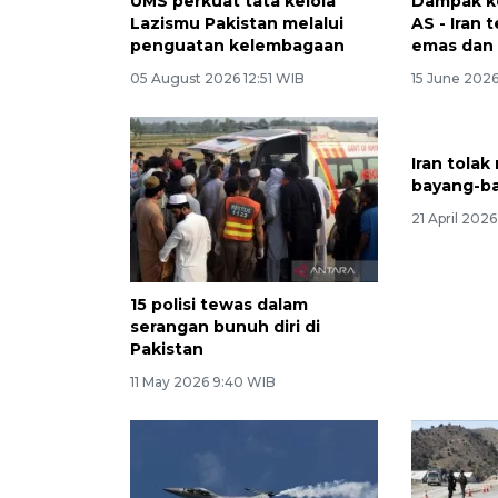
UMS perkuat tata kelola
Dampak k
Lazismu Pakistan melalui
AS - Iran 
penguatan kelembagaan
emas dan
05 August 2026 12:51 WIB
15 June 2026
Iran tolak
bayang-b
21 April 2026
15 polisi tewas dalam
serangan bunuh diri di
Pakistan
11 May 2026 9:40 WIB