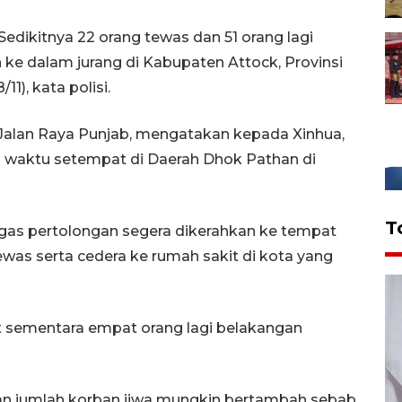
edikitnya 22 orang tewas dan 51 orang lagi
 ke dalam jurang di Kabupaten Attock, Provinsi
1), kata polisi.
li Jalan Raya Punjab, mengatakan kepada Xinhua,
.00 waktu setempat di Daerah Dhok Pathan di
T
ugas pertolongan segera dikerahkan ke tempat
as serta cedera ke rumah sakit di kota yang
t sementara empat orang lagi belakangan
an jumlah korban jiwa mungkin bertambah sebab