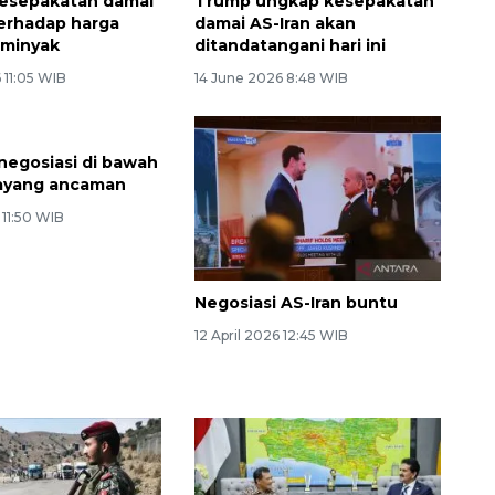
esepakatan damai
Trump ungkap kesepakatan
terhadap harga
damai AS-Iran akan
 minyak
ditandatangani hari ini
 11:05 WIB
14 June 2026 8:48 WIB
 negosiasi di bawah
ayang ancaman
 11:50 WIB
Negosiasi AS-Iran buntu
12 April 2026 12:45 WIB