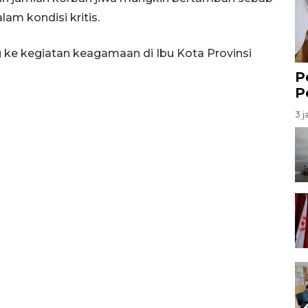
am kondisi kritis.
ke kegiatan keagamaan di Ibu Kota Provinsi
P
P
3 j