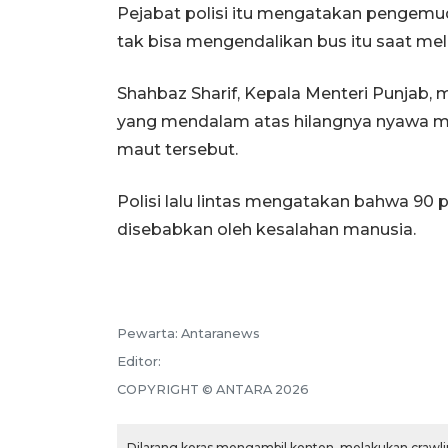
Pejabat polisi itu mengatakan pengemud
tak bisa mengendalikan bus itu saat me
Shahbaz Sharif, Kepala Menteri Punjab
yang mendalam atas hilangnya nyawa ma
maut tersebut.
Polisi lalu lintas mengatakan bahwa 90
disebabkan oleh kesalahan manusia.
Pewarta:
Antaranews
Editor:
COPYRIGHT ©
ANTARA
2026
Dilarang keras mengambil konten, melakukan crawlin