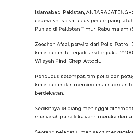
Islamabad, Pakistan, ANTARA JATENG - S
cedera ketika satu bus penumpang jatuh
Punjab di Pakistan Timur, Rabu malam (8/1
Zeeshan Afsal, perwira dari Polisi Patro
kecelakaan itu terjadi sekitar pukul 22
Wilayah Pindi Ghep, Attock.
Penduduk setempat, tim polisi dan pet
kecelakaan dan memindahkan korban tew
berdekatan.
Sedikitnya 18 orang meninggal di tempa
menyerah pada luka yang mereka derita.
Seorang pejabat rumah sakit mengatak