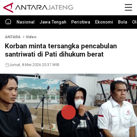
Nasional
Jawa Tengah
Peristiwa
Ekonomi
Bola
Ol
ANTARA
Video
Korban minta tersangka pencabulan
santriwati di Pati dihukum berat
Jumat, 8 Mei 2026 20:37 WIB
Play