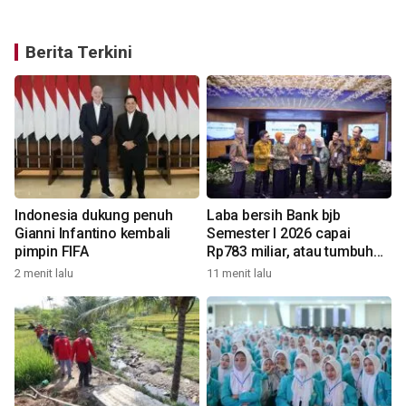
Berita Terkini
i
Indonesia dukung penuh
Laba bersih Bank bjb
Gianni Infantino kembali
Semester I 2026 capai
pimpin FIFA
Rp783 miliar, atau tumbuh
2
58,8 persen
2 menit lalu
11 menit lalu