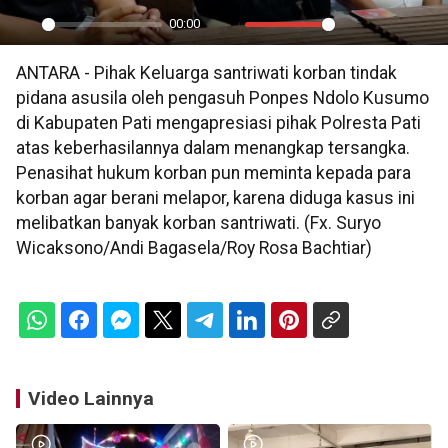
00:00
Play
Mute
Settings
PIP
En
ANTARA - Pihak Keluarga santriwati korban tindak
ful
pidana asusila oleh pengasuh Ponpes Ndolo Kusumo
di Kabupaten Pati mengapresiasi pihak Polresta Pati
atas keberhasilannya dalam menangkap tersangka.
Penasihat hukum korban pun meminta kepada para
korban agar berani melapor, karena diduga kasus ini
melibatkan banyak korban santriwati. (Fx. Suryo
Wicaksono/Andi Bagasela/Roy Rosa Bachtiar)
Video Lainnya