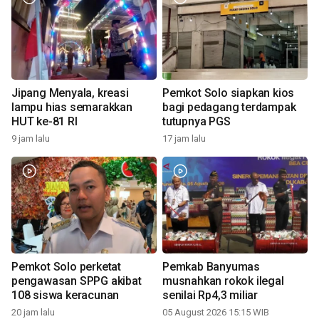
Jipang Menyala, kreasi
Pemkot Solo siapkan kios
lampu hias semarakkan
bagi pedagang terdampak
HUT ke-81 RI
tutupnya PGS
9 jam lalu
17 jam lalu
Pemkot Solo perketat
Pemkab Banyumas
pengawasan SPPG akibat
musnahkan rokok ilegal
108 siswa keracunan
senilai Rp4,3 miliar
20 jam lalu
05 August 2026 15:15 WIB