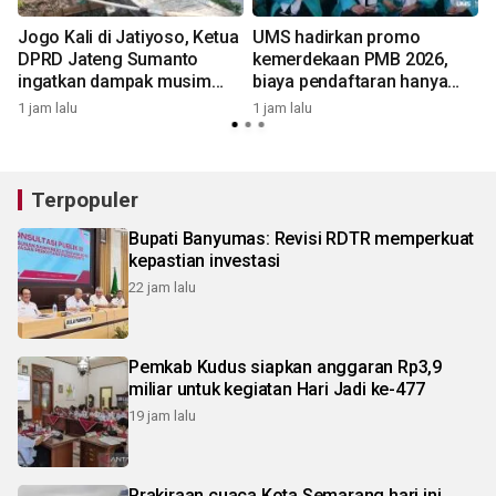
Jogo Kali di Jatiyoso, Ketua
UMS hadirkan promo
DPRD Jateng Sumanto
kemerdekaan PMB 2026,
ingatkan dampak musim
biaya pendaftaran hanya
kemarau panjang
Rp81 ribu
1 jam lalu
1 jam lalu
2
Terpopuler
Bupati Banyumas: Revisi RDTR memperkuat
kepastian investasi
22 jam lalu
Pemkab Kudus siapkan anggaran Rp3,9
miliar untuk kegiatan Hari Jadi ke-477
19 jam lalu
Prakiraan cuaca Kota Semarang hari ini