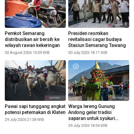
Pemkot Semarang
Presiden resmikan
distribusikan air bersih ke
revitalisasi cagar budaya
wilayah rawan kekeringan
Stasiun Semarang Tawang
03 August 2026 15:09 WIB
30 July 2026 18:11 WIB
Pawai sapi tunggang angkat
Warga lereng Gunung
potensi peternakan di Klaten
Andong gelar tradisi
saparan untuk syukuri
29 July 2026 21:38 WIB
panen
29 July 2026 18:54 WIB