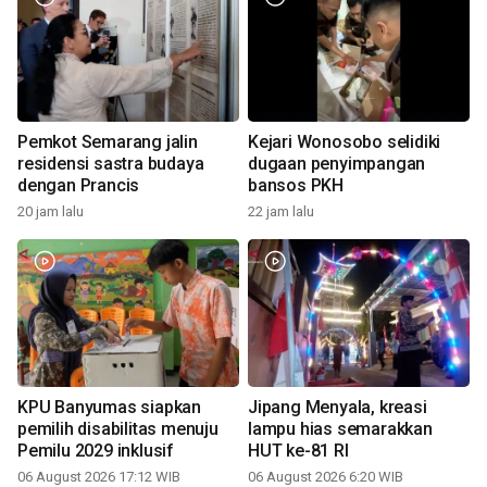
Pemkot Semarang jalin
Kejari Wonosobo selidiki
residensi sastra budaya
dugaan penyimpangan
dengan Prancis
bansos PKH
20 jam lalu
22 jam lalu
KPU Banyumas siapkan
Jipang Menyala, kreasi
pemilih disabilitas menuju
lampu hias semarakkan
Pemilu 2029 inklusif
HUT ke-81 RI
06 August 2026 17:12 WIB
06 August 2026 6:20 WIB