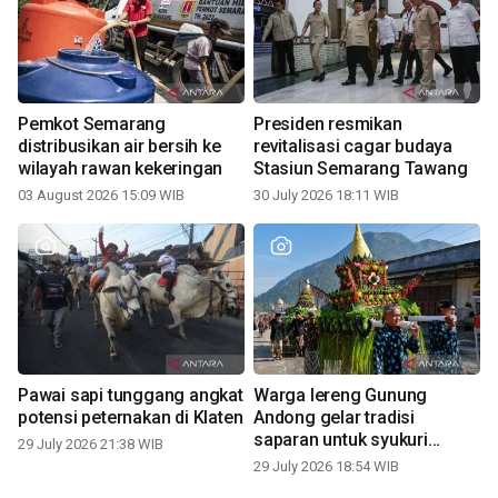
Pemkot Semarang
Presiden resmikan
distribusikan air bersih ke
revitalisasi cagar budaya
wilayah rawan kekeringan
Stasiun Semarang Tawang
03 August 2026 15:09 WIB
30 July 2026 18:11 WIB
Pawai sapi tunggang angkat
Warga lereng Gunung
potensi peternakan di Klaten
Andong gelar tradisi
saparan untuk syukuri
29 July 2026 21:38 WIB
panen
29 July 2026 18:54 WIB