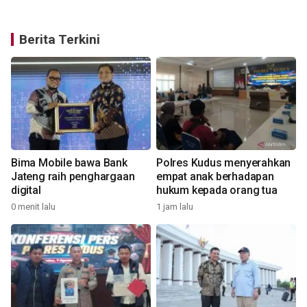
Berita Terkini
Bima Mobile bawa Bank
Polres Kudus menyerahkan
Jateng raih penghargaan
empat anak berhadapan
digital
hukum kepada orang tua
0 menit lalu
1 jam lalu
1