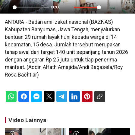
00:00
Play
Mute
Settings
PIP
En
ANTARA - Badan amil zakat nasional (BAZNAS)
ful
Kabupaten Banyumas, Jawa Tengah, menyalurkan
bantuan 29 rumah layak huni kepada warga di 14
kecamatan, 15 desa. Jumlah tersebut merupakan
tahap awal dari target 140 unit sepanjang tahun 2026
dengan anggaran Rp 25 juta untuk tiap penerima
manfaat. (Addin Alfath Amajida/Andi Bagasela/Roy
Rosa Bachtiar)
Video Lainnya