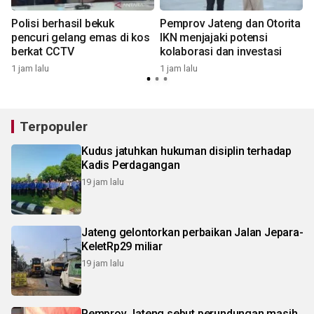
Polisi berhasil bekuk
Pemprov Jateng dan Otorita
pencuri gelang emas di kos
IKN menjajaki potensi
a
berkat CCTV
kolaborasi dan investasi
1 jam lalu
1 jam lalu
1
Terpopuler
Kudus jatuhkan hukuman disiplin terhadap
Kadis Perdagangan
19 jam lalu
Jateng gelontorkan perbaikan Jalan Jepara-
KeletRp29 miliar
19 jam lalu
Pemprov Jateng sebut perundungan masih