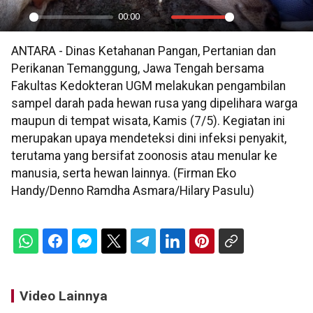
00:00
Play
Mute
Settings
PIP
En
ANTARA - Dinas Ketahanan Pangan, Pertanian dan
ful
Perikanan Temanggung, Jawa Tengah bersama
Fakultas Kedokteran UGM melakukan pengambilan
sampel darah pada hewan rusa yang dipelihara warga
maupun di tempat wisata, Kamis (7/5). Kegiatan ini
merupakan upaya mendeteksi dini infeksi penyakit,
terutama yang bersifat zoonosis atau menular ke
manusia, serta hewan lainnya. (Firman Eko
Handy/Denno Ramdha Asmara/Hilary Pasulu)
Video Lainnya