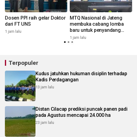
Dosen PPI raih gelar Doktor
MTQ Nasional di Jateng
dari FT UNS
membuka cabang lomba
baru untuk penyandang
1 jam lalu
4
disabilitas
1 jam lalu
Terpopuler
Kudus jatuhkan hukuman disiplin terhadap
Kadis Perdagangan
13 jam lalu
Distan Cilacap prediksi puncak panen padi
pada Agustus mencapai 24.000 ha
23 jam lalu