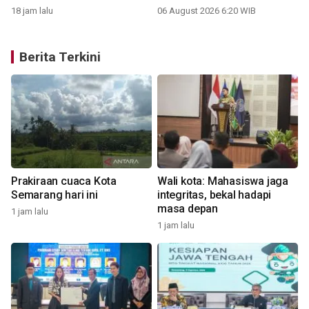
18 jam lalu
06 August 2026 6:20 WIB
Berita Terkini
Prakiraan cuaca Kota
Wali kota: Mahasiswa jaga
Semarang hari ini
integritas, bekal hadapi
masa depan
1 jam lalu
1 jam lalu
1