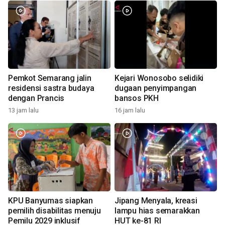
Pemkot Semarang jalin
Kejari Wonosobo selidiki
residensi sastra budaya
dugaan penyimpangan
dengan Prancis
bansos PKH
13 jam lalu
16 jam lalu
KPU Banyumas siapkan
Jipang Menyala, kreasi
pemilih disabilitas menuju
lampu hias semarakkan
Pemilu 2029 inklusif
HUT ke-81 RI