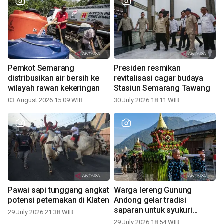
Pemkot Semarang
Presiden resmikan
distribusikan air bersih ke
revitalisasi cagar budaya
wilayah rawan kekeringan
Stasiun Semarang Tawang
03 August 2026 15:09 WIB
30 July 2026 18:11 WIB
Pawai sapi tunggang angkat
Warga lereng Gunung
potensi peternakan di Klaten
Andong gelar tradisi
saparan untuk syukuri
29 July 2026 21:38 WIB
panen
29 July 2026 18:54 WIB