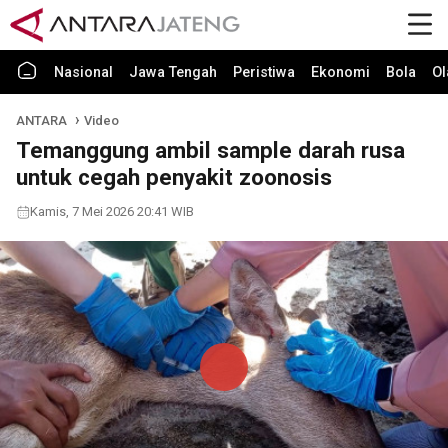
Nasional
Jawa Tengah
Peristiwa
Ekonomi
Bola
Ol
ANTARA
Video
Temanggung ambil sample darah rusa
untuk cegah penyakit zoonosis
Kamis, 7 Mei 2026 20:41 WIB
Play