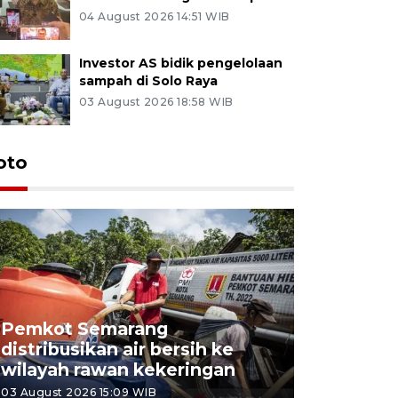
04 August 2026 14:51 WIB
Investor AS bidik pengelolaan
sampah di Solo Raya
03 August 2026 18:58 WIB
oto
Pemkot Semarang
Presiden 
distribusikan air bersih ke
cagar bu
wilayah rawan kekeringan
Semaran
03 August 2026 15:09 WIB
30 July 2026 1