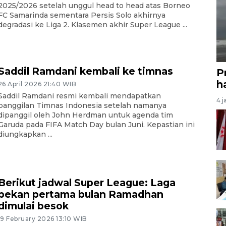
2025/2026 setelah unggul head to head atas Borneo
FC Samarinda sementara Persis Solo akhirnya
degradasi ke Liga 2. Klasemen akhir Super League ...
Saddil Ramdani kembali ke timnas
P
ha
26 April 2026 21:40 WIB
Saddil Ramdani resmi kembali mendapatkan
4 j
panggilan Timnas Indonesia setelah namanya
dipanggil oleh John Herdman untuk agenda tim
Garuda pada FIFA Match Day bulan Juni. Kepastian ini
diungkapkan ...
Berikut jadwal Super League: Laga
pekan pertama bulan Ramadhan
dimulai besok
19 February 2026 13:10 WIB