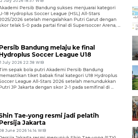
12 July 2026 18:57 WIB
Akademi Persib Bandung sukses menjuarai kategori
U-18 Hydroplus Soccer League (HSL) All-Stars
2025/2026 setelah mengalahkan Putri Garut dengan
skor telak 5-0 pada partai final di Supersoccer Arena, ...
Persib Bandung melaju ke final
Hydroplus Soccer League U18
11 July 2026 22:38 WIB
Tim sepak bola putri Akademi Persib Bandung
memastikan tiket babak final kategori U18 Hydroplus
Soccer League All-Stars 2026 setelah menundukkan
Putri JP Jakarta dengan skor 2-1 pada semifinal di ...
Shin Tae-yong resmi jadi pelatih
Persija Jakarta
08 June 2026 14:14 WIB
Persija Jakarta resmi menunjuk Shin Tae-yong (STY)