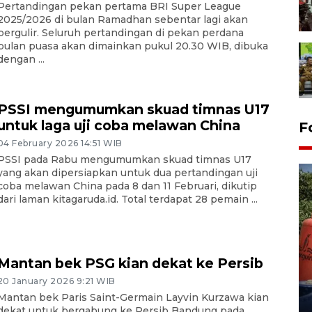
Pertandingan pekan pertama BRI Super League
2025/2026 di bulan Ramadhan sebentar lagi akan
bergulir. Seluruh pertandingan di pekan perdana
bulan puasa akan dimainkan pukul 20.30 WIB, dibuka
dengan ...
PSSI mengumumkan skuad timnas U17
untuk laga uji coba melawan China
F
04 February 2026 14:51 WIB
PSSI pada Rabu mengumumkan skuad timnas U17
yang akan dipersiapkan untuk dua pertandingan uji
coba melawan China pada 8 dan 11 Februari, dikutip
dari laman kitagaruda.id. Total terdapat 28 pemain ...
Kemarau memuncak, air
Mantan bek PSG kian dekat ke Persib
Waduk Delingan Karanganyar
20 January 2026 9:21 WIB
menyusut
Mantan bek Paris Saint-Germain Layvin Kurzawa kian
27 July 2026 20:07 WIB
dekat untuk bergabung ke Persib Bandung pada