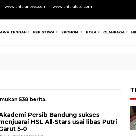
www.antaranews.com
www.antarafoto.com
JAWA TENGAH
PERISTIWA
EKONOMI
BOLA
OLAHRAGA
H
T
mukan 538 berita.
Akademi Persib Bandung sukses
menjuarai HSL All-Stars usai libas Putri
Garut 5-0