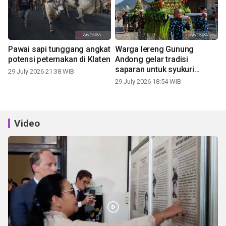
Pawai sapi tunggang angkat
Warga lereng Gunung
potensi peternakan di Klaten
Andong gelar tradisi
saparan untuk syukuri
29 July 2026 21:38 WIB
panen
29 July 2026 18:54 WIB
Video