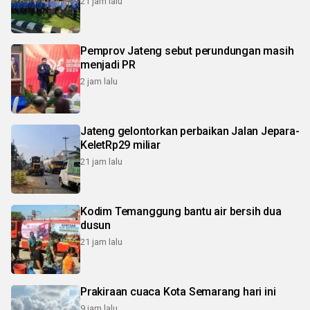
21 jam lalu
Pemprov Jateng sebut perundungan masih
menjadi PR
2 jam lalu
Jateng gelontorkan perbaikan Jalan Jepara-
KeletRp29 miliar
21 jam lalu
Kodim Temanggung bantu air bersih dua
dusun
21 jam lalu
Prakiraan cuaca Kota Semarang hari ini
9 jam lalu