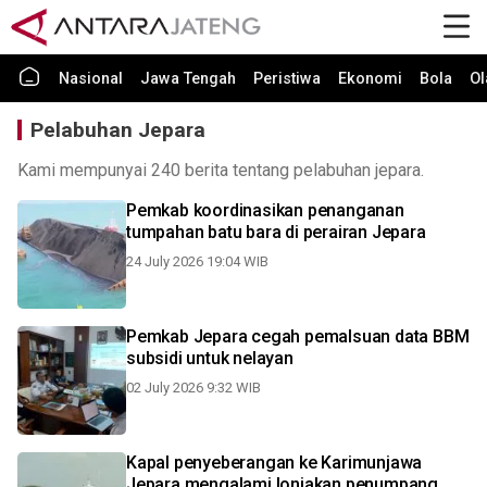
Nasional
Jawa Tengah
Peristiwa
Ekonomi
Bola
Ol
Pelabuhan Jepara
Kami mempunyai 240 berita tentang pelabuhan jepara.
Pemkab koordinasikan penanganan
tumpahan batu bara di perairan Jepara
24 July 2026 19:04 WIB
Pemkab Jepara cegah pemalsuan data BBM
subsidi untuk nelayan
02 July 2026 9:32 WIB
Kapal penyeberangan ke Karimunjawa
Jepara mengalami lonjakan penumpang