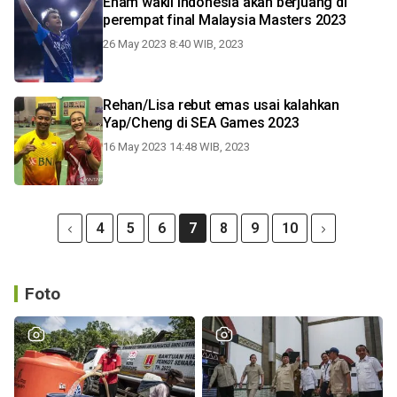
Enam wakil Indonesia akan berjuang di
perempat final Malaysia Masters 2023
26 May 2023 8:40 WIB, 2023
Rehan/Lisa rebut emas usai kalahkan
Yap/Cheng di SEA Games 2023
16 May 2023 14:48 WIB, 2023
4
5
6
7
8
9
10
Foto