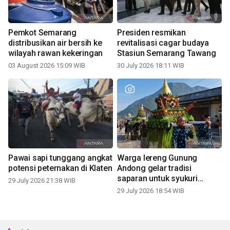
Pemkot Semarang
Presiden resmikan
distribusikan air bersih ke
revitalisasi cagar budaya
wilayah rawan kekeringan
Stasiun Semarang Tawang
03 August 2026 15:09 WIB
30 July 2026 18:11 WIB
Pawai sapi tunggang angkat
Warga lereng Gunung
potensi peternakan di Klaten
Andong gelar tradisi
saparan untuk syukuri
29 July 2026 21:38 WIB
panen
29 July 2026 18:54 WIB