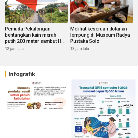
Pemuda Pekalongan
Melihat keseruan dolanan
bentangkan kain merah
lempung di Museum Radya
putih 200 meter sambut HUT
Pustaka Solo
RI
12 jam lalu
13 jam lalu
Infografik