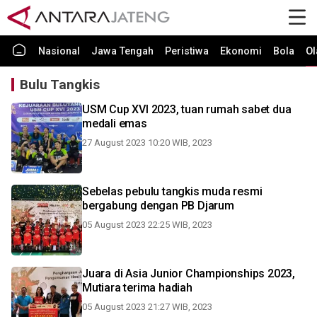
Nasional
Jawa Tengah
Peristiwa
Ekonomi
Bola
Ol
Bulu Tangkis
USM Cup XVI 2023, tuan rumah sabet dua
medali emas
27 August 2023 10:20 WIB, 2023
Sebelas pebulu tangkis muda resmi
bergabung dengan PB Djarum
05 August 2023 22:25 WIB, 2023
Juara di Asia Junior Championships 2023,
Mutiara terima hadiah
05 August 2023 21:27 WIB, 2023