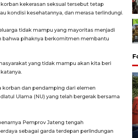
korban kekerasan seksual tersebut tetap
u kondisi kesehatannya, dan merasa terlindungi.
keluarga tidak mampu yang mayoritas menjadi
akan bahwa pihaknya berkomitmen membantu
F
masyarakat yang tidak mampu akan kita beri
 katanya.
ra korban dan pendamping dari elemen
hdlatul Ulama (NU) yang telah bergerak bersama
Kemarau memuncak, air
Waduk Delingan Karanganyar
ebenarnya Pemprov Jateng tengah
menyusut
rdaya sebagai garda terdepan perlindungan
27 July 2026 20:07 WIB