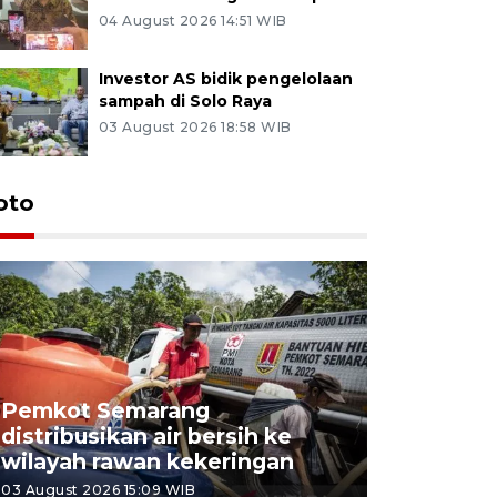
04 August 2026 14:51 WIB
Investor AS bidik pengelolaan
sampah di Solo Raya
03 August 2026 18:58 WIB
oto
Pemkot Semarang
Presiden 
distribusikan air bersih ke
cagar bu
wilayah rawan kekeringan
Semaran
03 August 2026 15:09 WIB
30 July 2026 1