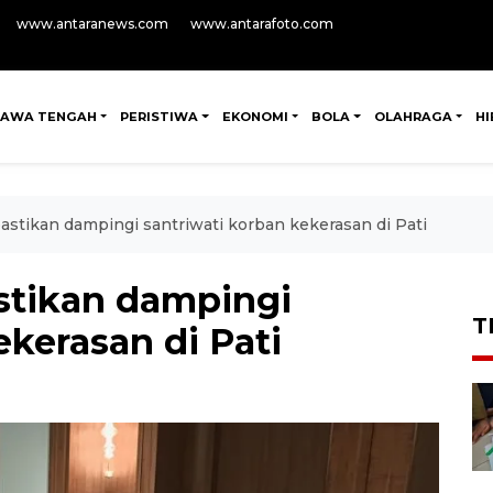
www.antaranews.com
www.antarafoto.com
JAWA TENGAH
PERISTIWA
EKONOMI
BOLA
OLAHRAGA
H
stikan dampingi santriwati korban kekerasan di Pati
stikan dampingi
T
ekerasan di Pati