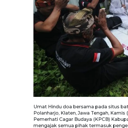
Keprabon,
Umat Hindu doa bersama pada situs batu y
kan Komunitas
Polanharjo, Klaten, Jawa Tengah, Kamis 
tujuan untuk
Pemerhati Cagar Budaya (KPCB) Kabupat
Tol Solo-
mengajak semua pihak termasuk penge