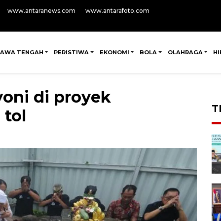
www.antaranews.com
www.antarafoto.com
JAWA TENGAH
PERISTIWA
EKONOMI
BOLA
OLAHRAGA
H
 yoni di proyek
T
tol