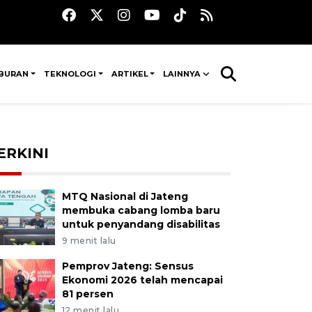
IBURAN
TEKNOLOGI
ARTIKEL
LAINNYA
ERKINI
MTQ Nasional di Jateng
membuka cabang lomba baru
untuk penyandang disabilitas
9 menit lalu
Pemprov Jateng: Sensus
Ekonomi 2026 telah mencapai
81 persen
12 menit lalu