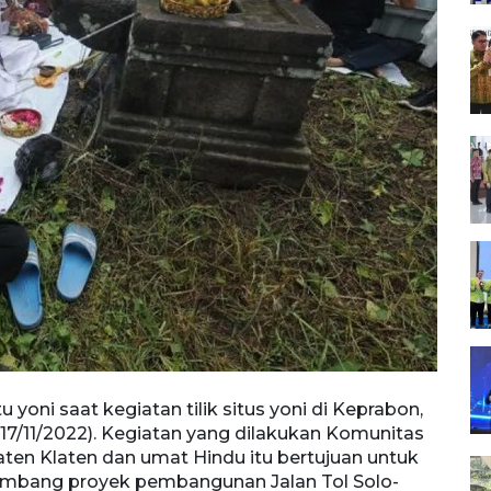
oni saat kegiatan tilik situs yoni di Keprabon,
Warga
(17/11/2022). Kegiatan yang dilakukan Komunitas
Polan
en Klaten dan umat Hindu itu bertujuan untuk
Pemer
mbang proyek pembangunan Jalan Tol Solo-
menga