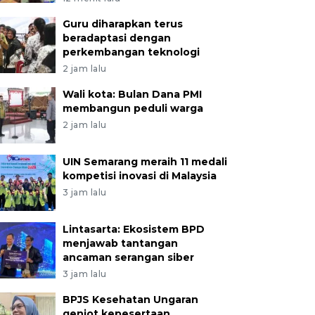
Guru diharapkan terus
beradaptasi dengan
perkembangan teknologi
2 jam lalu
Wali kota: Bulan Dana PMI
membangun peduli warga
2 jam lalu
UIN Semarang meraih 11 medali
kompetisi inovasi di Malaysia
3 jam lalu
Lintasarta: Ekosistem BPD
menjawab tantangan
ancaman serangan siber
 membersihkan area situs batu yoni saat kegiatan tilik 
3 jam lalu
harjo, Klaten, Jawa Tengah, Kamis (17/11/2022). Kegiat
hati Cagar Budaya (KPCB) Kabupaten Klaten dan umat 
BPJS Kesehatan Ungaran
jak semua pihak termasuk pengembang proyek pemba
genjot kepesertaan