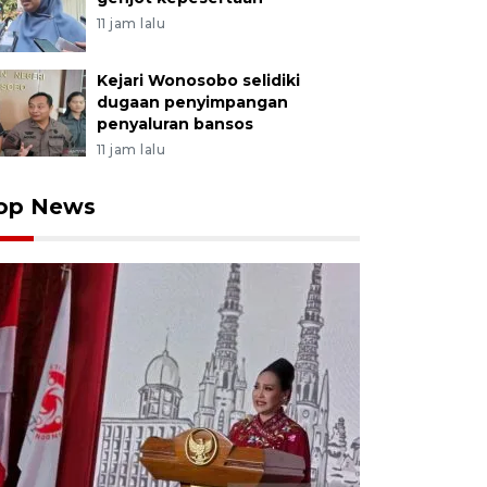
 untuk memperhatikan dan merawat situs cagar buday
11 jam lalu
k tersebut. ANTARA FOTO/Aloysius Jarot Nugroho/tom
Kejari Wonosobo selidiki
dugaan penyimpangan
penyaluran bansos
11 jam lalu
op News