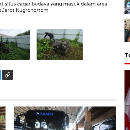
t situs cagar budaya yang masuk dalam area
Jogja
s Jarot Nugroho/tom.
proye
T