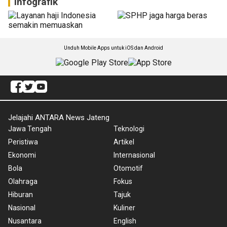
Gula semut Banjarnegara tembus pasar Amerika, omzet
capai ratusan juta
46 menit lalu
Operasi katarak gratis
perluas akses layanan
kesehatan mata
11 jam lalu
Festival Lembutan jadi
wadah memperluas pasar
tembakau Temanggung
4 jam lalu
Infografik