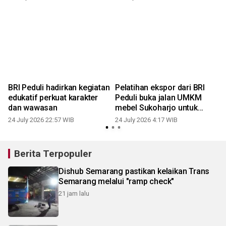
BRI Peduli hadirkan kegiatan
Pelatihan ekspor dari BRI
edukatif perkuat karakter
Peduli buka jalan UMKM
dan wawasan
mebel Sukoharjo untuk
ekspor
24 July 2026 22:57 WIB
24 July 2026 4:17 WIB
2
Berita Terpopuler
Dishub Semarang pastikan kelaikan Trans
Semarang melalui "ramp check"
21 jam lalu