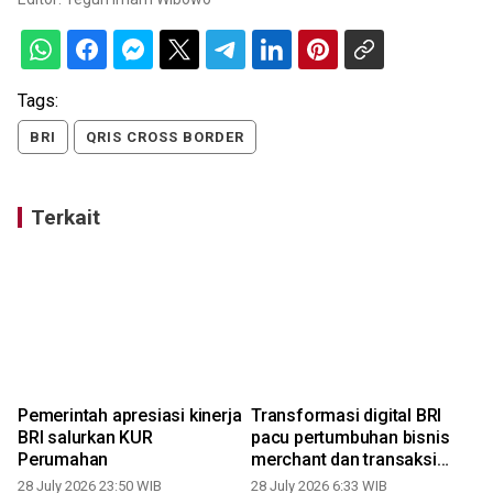
Tags:
BRI
QRIS CROSS BORDER
Terkait
Pemerintah apresiasi kinerja
Transformasi digital BRI
BRI salurkan KUR
pacu pertumbuhan bisnis
Perumahan
merchant dan transaksi
2
QRIS
28 July 2026 23:50 WIB
28 July 2026 6:33 WIB