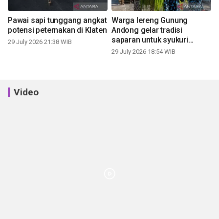
Pawai sapi tunggang angkat
Warga lereng Gunung
potensi peternakan di Klaten
Andong gelar tradisi
saparan untuk syukuri
29 July 2026 21:38 WIB
panen
29 July 2026 18:54 WIB
Video