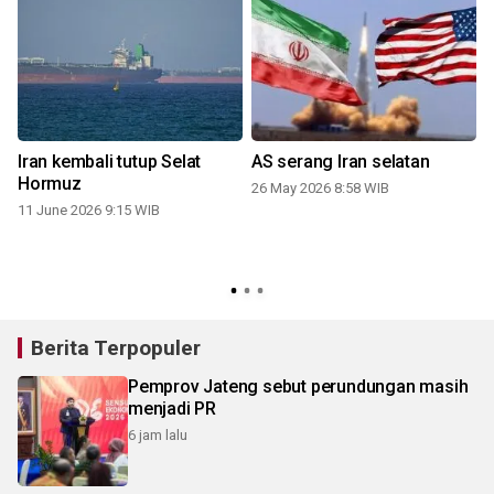
Iran kembali tutup Selat
AS serang Iran selatan
Hormuz
26 May 2026 8:58 WIB
11 June 2026 9:15 WIB
2
Berita Terpopuler
Pemprov Jateng sebut perundungan masih
menjadi PR
6 jam lalu