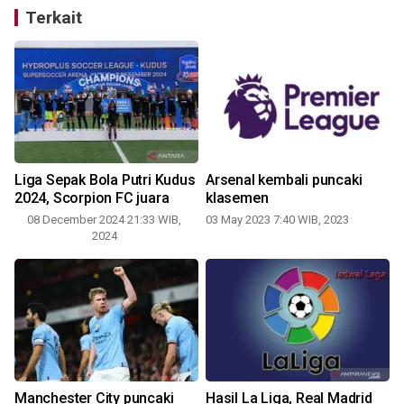
Terkait
Liga Sepak Bola Putri Kudus
Arsenal kembali puncaki
2024, Scorpion FC juara
klasemen
08 December 2024 21:33 WIB,
03 May 2023 7:40 WIB, 2023
1
2024
Manchester City puncaki
Hasil La Liga, Real Madrid