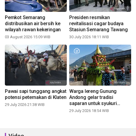
Pemkot Semarang
Presiden resmikan
distribusikan air bersih ke
revitalisasi cagar budaya
wilayah rawan kekeringan
Stasiun Semarang Tawang
03 August 2026 15:09 WIB
30 July 2026 18:11 WIB
Pawai sapi tunggang angkat
Warga lereng Gunung
potensi peternakan di Klaten
Andong gelar tradisi
saparan untuk syukuri
29 July 2026 21:38 WIB
panen
29 July 2026 18:54 WIB
Video