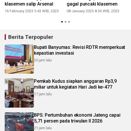
klasemen salip Arsenal
gagal puncaki klasemen
16 February 2023 5:43 WIB, 2023
08 January 2023 8:36 WIB, 2023
Berita Terpopuler
Bupati Banyumas: Revisi RDTR memperkuat
kepastian investasi
20 jam lalu
Pemkab Kudus siapkan anggaran Rp3,9
miliar untuk kegiatan Hari Jadi ke-477
17 jam lalu
BPS: Pertumbuhan ekonomi Jateng capai
5,71 persen pada triwulan II 2026
21 jam lalu