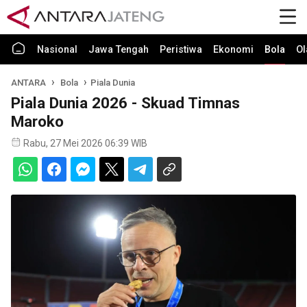
Nasional
Jawa Tengah
Peristiwa
Ekonomi
Bola
Ol
ANTARA
Bola
Piala Dunia
Piala Dunia 2026 - Skuad Timnas
Maroko
Rabu, 27 Mei 2026 06:39 WIB