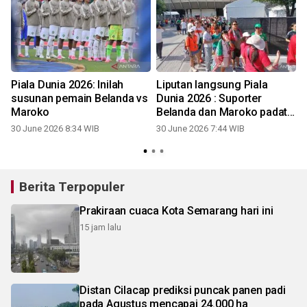
a
Piala Dunia 2026: Inilah
Liputan langsung Piala
susunan pemain Belanda vs
Dunia 2026 : Suporter
Maroko
Belanda dan Maroko padati
Stadion Monterrey
30 June 2026 8:34 WIB
30 June 2026 7:44 WIB
Berita Terpopuler
Prakiraan cuaca Kota Semarang hari ini
15 jam lalu
Distan Cilacap prediksi puncak panen padi
pada Agustus mencapai 24.000 ha