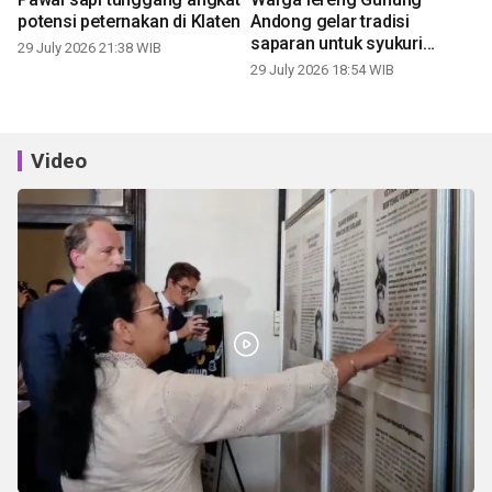
potensi peternakan di Klaten
Andong gelar tradisi
saparan untuk syukuri
29 July 2026 21:38 WIB
panen
29 July 2026 18:54 WIB
Video