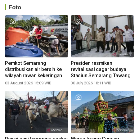
Foto
Pemkot Semarang
Presiden resmikan
distribusikan air bersih ke
revitalisasi cagar budaya
wilayah rawan kekeringan
Stasiun Semarang Tawang
03 August 2026 15:09 WIB
30 July 2026 18:11 WIB
Pawai sapi tunggang angkat
Warga lereng Gunung