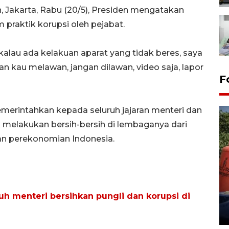
 Jakarta, Rabu (20/5), Presiden mengatakan
 praktik korupsi oleh pejabat.
alau ada kelakuan aparat yang tidak beres, saya
an kau melawan, jangan dilawan, video saja, lapor
F
merintahkan kepada seluruh jajaran menteri dan
 melakukan bersih-bersih di lembaganya dari
n perekonomian Indonesia.
Kemarau memuncak, air
Waduk Delingan Karanganyar
uh menteri bersihkan pungli dan korupsi di
menyusut
27 July 2026 20:07 WIB