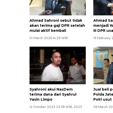
Ahmad Sahroni sebut tidak
Ahmad Sah
akan terima gaji DPR setelah
menjadi W
mulai aktif kembali
III DPR us
10 March 2026 14:29 WIB
19 February 
Syahroni akui NasDem
Jual beli 
terima dana dari Syahrul
Polda Jat
Yasin Limpo
Polri usut
12 October 2023 23:38 WIB, 2023
06 March 20