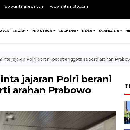
www.antaranews.com
www.antarafoto.com
JAWA TENGAH
PERISTIWA
EKONOMI
BOLA
OLAHRAGA
H
inta jajaran Polri berani pecat anggota seperti arahan Prabo
nta jajaran Polri berani
T
rti arahan Prabowo