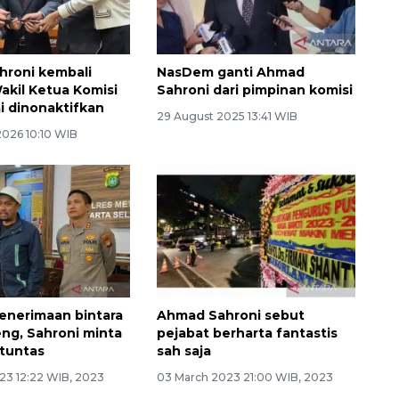
roni kembali
NasDem ganti Ahmad
akil Ketua Komisi
Sahroni dari pimpinan komisi
ai dinonaktifkan
29 August 2025 13:41 WIB
2026 10:10 WIB
penerimaan bintara
Ahmad Sahroni sebut
eng, Sahroni minta
pejabat berharta fantastis
 tuntas
sah saja
23 12:22 WIB, 2023
03 March 2023 21:00 WIB, 2023