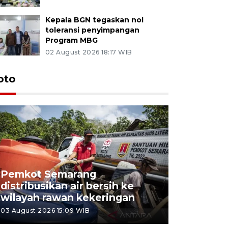
Kepala BGN tegaskan nol
toleransi penyimpangan
Program MBG
02 August 2026 18:17 WIB
oto
Pemkot Semarang
Presiden 
distribusikan air bersih ke
cagar bu
wilayah rawan kekeringan
Semaran
03 August 2026 15:09 WIB
30 July 2026 1