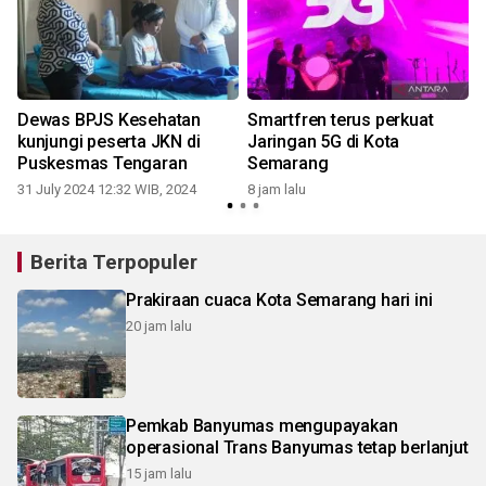
Dewas BPJS Kesehatan
Smartfren terus perkuat
kunjungi peserta JKN di
Jaringan 5G di Kota
Puskesmas Tengaran
Semarang
31 July 2024 12:32 WIB, 2024
8 jam lalu
9
Berita Terpopuler
Prakiraan cuaca Kota Semarang hari ini
20 jam lalu
Pemkab Banyumas mengupayakan
operasional Trans Banyumas tetap berlanjut
15 jam lalu