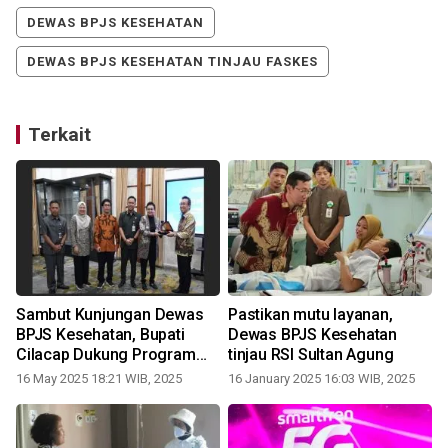
DEWAS BPJS KESEHATAN
DEWAS BPJS KESEHATAN TINJAU FASKES
Terkait
Sambut Kunjungan Dewas
Pastikan mutu layanan,
BPJS Kesehatan, Bupati
Dewas BPJS Kesehatan
Cilacap Dukung Program
tinjau RSI Sultan Agung
JKN
16 May 2025 18:21 WIB, 2025
16 January 2025 16:03 WIB, 2025
8