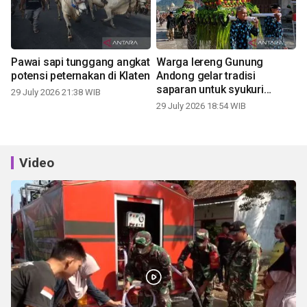
Pawai sapi tunggang angkat
Warga lereng Gunung
potensi peternakan di Klaten
Andong gelar tradisi
saparan untuk syukuri
29 July 2026 21:38 WIB
panen
29 July 2026 18:54 WIB
Video