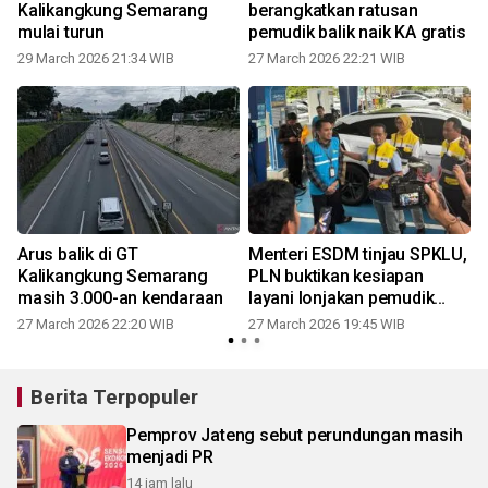
Kalikangkung Semarang
berangkatkan ratusan
mulai turun
pemudik balik naik KA gratis
29 March 2026 21:34 WIB
27 March 2026 22:21 WIB
Arus balik di GT
Menteri ESDM tinjau SPKLU,
Kalikangkung Semarang
PLN buktikan kesiapan
masih 3.000-an kendaraan
layani lonjakan pemudik
dengan kendaraan listrik
27 March 2026 22:20 WIB
27 March 2026 19:45 WIB
Berita Terpopuler
Pemprov Jateng sebut perundungan masih
menjadi PR
14 jam lalu