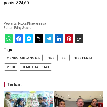
posisi 824,60.
Pewarta: Rizka Khaerunnisa
Editor:
Edhy Susilo
Tags:
MENKO AIRLANGGA
IHSG
BEI
FREE FLOAT
MSCI
DEMUTUALISASI
Terkait