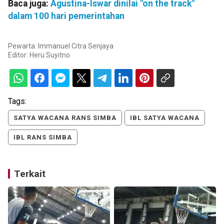
Baca juga:
Agustina-Iswar dinilai "on the track"
dalam 100 hari pemerintahan
Pewarta: Immanuel Citra Senjaya
Editor:
Heru Suyitno
Tags:
SATYA WACANA RANS SIMBA
IBL SATYA WACANA
IBL RANS SIMBA
Terkait