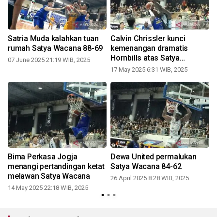
Satria Muda kalahkan tuan
Calvin Chrissler kunci
rumah Satya Wacana 88-69
kemenangan dramatis
Hornbills atas Satya
07 June 2025 21:19 WIB, 2025
Wacana
17 May 2025 6:31 WIB, 2025
2
Bima Perkasa Jogja
Dewa United permalukan
P
n
menangi pertandingan ketat
Satya Wacana 84-62
melawan Satya Wacana
26 April 2025 8:28 WIB, 2025
14 May 2025 22:18 WIB, 2025