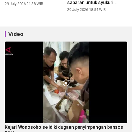
saparan untuk syukuri
29 July 2026 21:38 WIB
panen
29 July 2026 18:54 WIB
Video
Kejari Wonosobo selidiki dugaan penyimpangan bansos