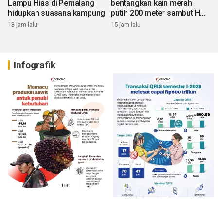
Lampu Hias di Pemalang
bentangkan kain merah
hidupkan suasana kampung
putih 200 meter sambut HUT
RI
13 jam lalu
15 jam lalu
Infografik