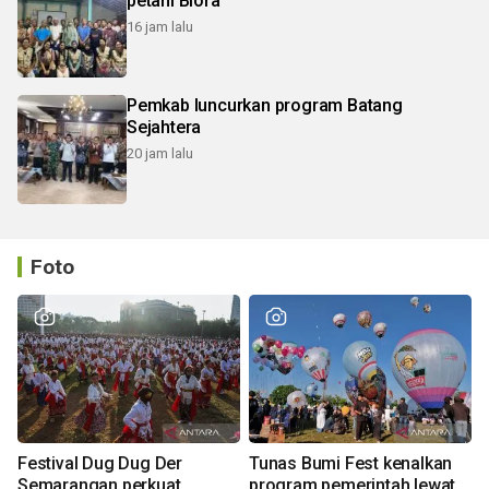
petani Blora
16 jam lalu
Pemkab luncurkan program Batang
Sejahtera
20 jam lalu
Foto
Festival Dug Dug Der
Tunas Bumi Fest kenalkan
Semarangan perkuat
program pemerintah lewat