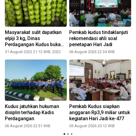
Masyarakat sulit dapatkan
Pemkab kudus tindaklanjuti
a
elpiji 3 kg, Dinas
rekomendasi ahli soal
Perdagangan Kudus buka
penetapan Hari Jadi
layanan pengaduan
31 August 2022 21:12 WIB, 2022
06 August 2026 22:34 WIB
2
Kudus jatuhkan hukuman
Pemkab Kudus siapkan
disiplin terhadap Kadis
anggaran Rp3,9 miliar untuk
Perdagangan
kegiatan Hari Jadi ke-477
06 August 2026 22:31 WIB
05 August 2026 20:12 WIB
2