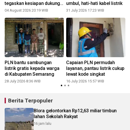
s
tegaskan kesiapan dukung
umbul, hati-hati kabel listrik
era kendaraan listrik
04 August 2026 20:19 WIB
31 July 2026 17:23 WIB
0
PLN bantu sambungan
Capaian PLN permudah
listrik gratis kepada warga
layanan, pantau listrik cukup
di Kabupaten Semarang
lewat kode singkat
28 July 2026 8:36 WIB
16 July 2026 15:57 WIB
0
Berita Terpopuler
Blora gelontorkan Rp12,63 miliar timbun
lahan Sekolah Rakyat
16 jam lalu