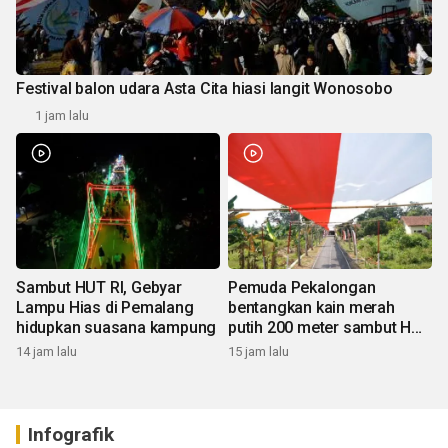
Festival balon udara Asta Cita hiasi langit Wonosobo
1 jam lalu
Sambut HUT RI, Gebyar
Pemuda Pekalongan
Lampu Hias di Pemalang
bentangkan kain merah
hidupkan suasana kampung
putih 200 meter sambut HUT
RI
14 jam lalu
15 jam lalu
Infografik