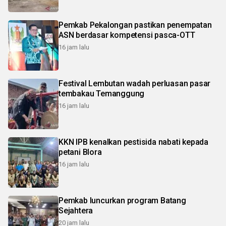
Pemkab Pekalongan pastikan penempatan
ASN berdasar kompetensi pasca-OTT
16 jam lalu
Festival Lembutan wadah perluasan pasar
tembakau Temanggung
16 jam lalu
KKN IPB kenalkan pestisida nabati kepada
petani Blora
16 jam lalu
Pemkab luncurkan program Batang
Sejahtera
20 jam lalu