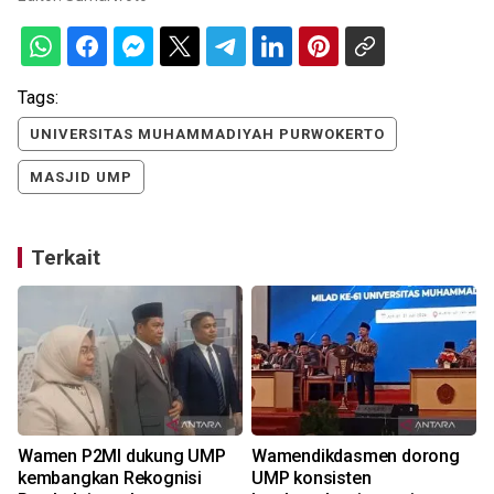
Tags:
UNIVERSITAS MUHAMMADIYAH PURWOKERTO
MASJID UMP
Terkait
Wamen P2MI dukung UMP
Wamendikdasmen dorong
l
kembangkan Rekognisi
UMP konsisten