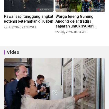
Pawai sapi tunggang angkat
Warga lereng Gunung
potensi peternakan di Klaten
Andong gelar tradisi
saparan untuk syukuri
29 July 2026 21:38 WIB
panen
29 July 2026 18:54 WIB
Video