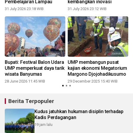
Pembelajaran Lampau
kembangkan inovasi
31 July 2026 23:18 WIB
31 July 2026 23:12 WIB
Bupati: Festival Balon Udara
UMP membangun pusat
M
UMP memperkuat daya tarik
kajian ekonomi Megatorium
wisata Banyumas
Margono Djojohadikusumo
28 June 2026 11:45 WIB
29 December 2025 15:40 WIB
Berita Terpopuler
Kudus jatuhkan hukuman disiplin terhadap
Kadis Perdagangan
19 jam lalu