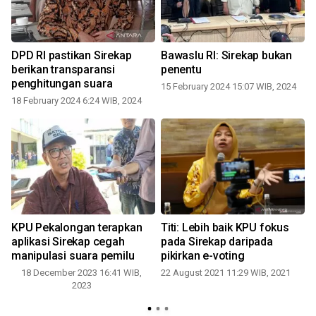
DPD RI pastikan Sirekap
Bawaslu RI: Sirekap bukan
berikan transparansi
penentu
pe
penghitungan suara
15 February 2024 15:07 WIB, 2024
18 February 2024 6:24 WIB, 2024
1
KPU Pekalongan terapkan
Titi: Lebih baik KPU fokus
aplikasi Sirekap cegah
pada Sirekap daripada
manipulasi suara pemilu
pikirkan e-voting
18 December 2023 16:41 WIB,
22 August 2021 11:29 WIB, 2021
2023