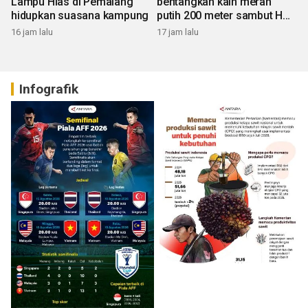
Lampu Hias di Pemalang
bentangkan kain merah
hidupkan suasana kampung
putih 200 meter sambut HUT
RI
16 jam lalu
17 jam lalu
Infografik