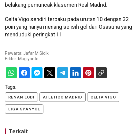
belakang pemuncak klasemen Real Madrid.
Celta Vigo sendiri terpaku pada urutan 10 dengan 32
poin yang hanya menang selisih gol dari Osasuna yang
menduduki peringkat 11.
Pewarta: Jafar M Sidik
Editor:
Mugiyanto
Tags:
RENAN LODI
ATLETICO MADRID
CELTA VIGO
LIGA SPANYOL
Terkait