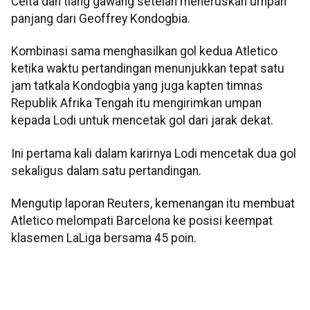
Celta dan tiang gawang setelah meneruskan umpan
panjang dari Geoffrey Kondogbia.
Kombinasi sama menghasilkan gol kedua Atletico
ketika waktu pertandingan menunjukkan tepat satu
jam tatkala Kondogbia yang juga kapten timnas
Republik Afrika Tengah itu mengirimkan umpan
kepada Lodi untuk mencetak gol dari jarak dekat.
Ini pertama kali dalam karirnya Lodi mencetak dua gol
sekaligus dalam satu pertandingan.
Mengutip laporan Reuters, kemenangan itu membuat
Atletico melompati Barcelona ke posisi keempat
klasemen LaLiga bersama 45 poin.