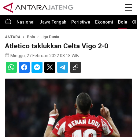
Nasional
Jawa Tengah
Peristiwa
Ekonomi
Bola
Ol
ANTARA
Bola
Liga Dunia
Atletico taklukkan Celta Vigo 2-0
Minggu, 27 Februari 2022 08:18 WIB