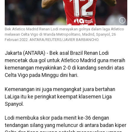
Bek Atletico Madrid Renan Lodi merayakan golnya dalam laga Atletico
melawan Celta Vigo di Wanda Metropolitano, Madrid, Spanyol, 26
Februari 2022. ANTARA/REUTERS/JAVIER BARBANCHO.
Jakarta (ANTARA) - Bek asal Brazil Renan Lodi
mencetak dua gol untuk Atletico Madrid guna meraih
kemenangan meyakinkan 2-0 di kandang sendiri atas
Celta Vigo pada Minggu dini hari.
Kemenangan ini juga mengangkat juara bertahan
LaLiga itu ke peringkat keempat klasemen Liga
Spanyol.
Lodi membuka skor pada menit ke-36 dengan
tendangan silang yang meluncur di antara badan kiper