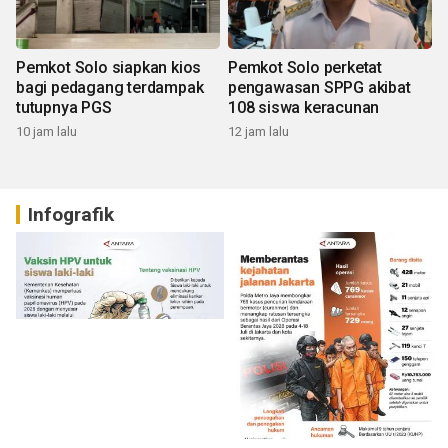
Pemkot Solo siapkan kios
Pemkot Solo perketat
bagi pedagang terdampak
pengawasan SPPG akibat
tutupnya PGS
108 siswa keracunan
10 jam lalu
12 jam lalu
Infografik