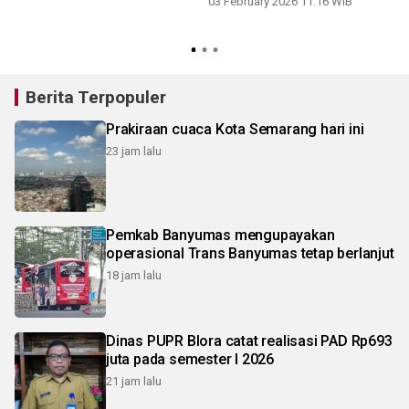
03 February 2026 11:16 WIB
perhatian
Berita Terpopuler
Prakiraan cuaca Kota Semarang hari ini
23 jam lalu
Pemkab Banyumas mengupayakan
operasional Trans Banyumas tetap berlanjut
18 jam lalu
Dinas PUPR Blora catat realisasi PAD Rp693
juta pada semester I 2026
21 jam lalu