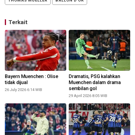
THOMAS MUELLER
BALLON D'OR
Terkait
Bayern Muenchen : Olise
Dramatis, PSG kalahkan
d
tidak dijual
Muenchen dalam drama
sembilan gol
26 July 2026 6:14 WIB
1
29 April 2026 8:05 WIB