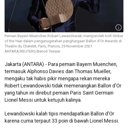
Pemain Bayern Muenchen Robert Lewandowski memperoleh trofi Striker
of the Year dalam penganugerahan penghargaan Ballon d'Or Awards di
Theatre du Chatelet, Paris, Prancis, 29 November 2021.
ANTARA/REUTERS/Benoit Tessier
Jakarta (ANTARA) - Para pemain Bayern Muenchen,
termasuk Alphonso Davies dan Thomas Mueller,
mengaku tak habis pikir mengapa rekan mereka
Robert Lewandowski tidak memenangkan Ballon d'Or
yang tahun ini direbut pemain Paris Saint Germain
Lionel Messi untuk ketujuh kalinya.
Lewandowski kalah tipis mendapatkan Ballon d'Or
karena cuma terpaut 33 poin di bawah Lionel Messi.