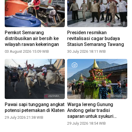
Pemkot Semarang
Presiden resmikan
distribusikan air bersih ke
revitalisasi cagar budaya
wilayah rawan kekeringan
Stasiun Semarang Tawang
03 August 2026 15:09 WIB
30 July 2026 18:11 WIB
Pawai sapi tunggang angkat
Warga lereng Gunung
potensi peternakan di Klaten
Andong gelar tradisi
saparan untuk syukuri
29 July 2026 21:38 WIB
panen
29 July 2026 18:54 WIB