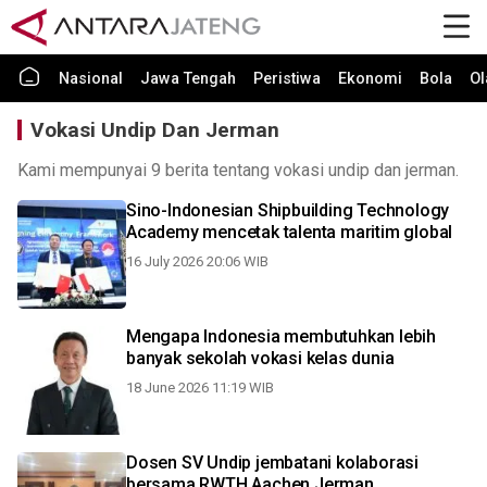
Nasional
Jawa Tengah
Peristiwa
Ekonomi
Bola
Ol
Vokasi Undip Dan Jerman
Kami mempunyai 9 berita tentang vokasi undip dan jerman.
Sino-Indonesian Shipbuilding Technology
Academy mencetak talenta maritim global
16 July 2026 20:06 WIB
Mengapa Indonesia membutuhkan lebih
banyak sekolah vokasi kelas dunia
18 June 2026 11:19 WIB
Dosen SV Undip jembatani kolaborasi
bersama RWTH Aachen Jerman