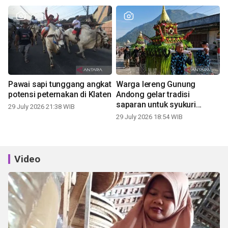
Pawai sapi tunggang angkat
Warga lereng Gunung
potensi peternakan di Klaten
Andong gelar tradisi
saparan untuk syukuri
29 July 2026 21:38 WIB
panen
29 July 2026 18:54 WIB
Video