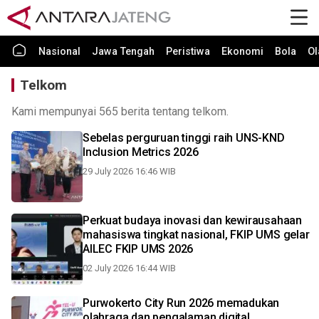
Nasional
Jawa Tengah
Peristiwa
Ekonomi
Bola
Ol
Telkom
Kami mempunyai 565 berita tentang telkom.
Sebelas perguruan tinggi raih UNS-KND
Inclusion Metrics 2026
29 July 2026 16:46 WIB
Perkuat budaya inovasi dan kewirausahaan
mahasiswa tingkat nasional, FKIP UMS gelar
AILEC FKIP UMS 2026
02 July 2026 16:44 WIB
Purwokerto City Run 2026 memadukan
olahraga dan pengalaman digital