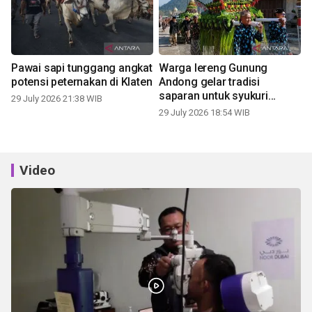
Pawai sapi tunggang angkat
Warga lereng Gunung
potensi peternakan di Klaten
Andong gelar tradisi
saparan untuk syukuri
29 July 2026 21:38 WIB
panen
29 July 2026 18:54 WIB
Video