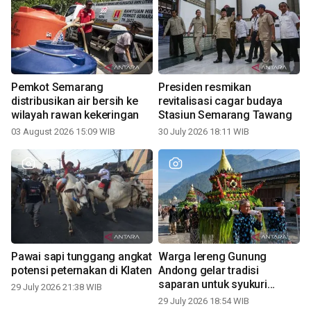
Pemkot Semarang
Presiden resmikan
distribusikan air bersih ke
revitalisasi cagar budaya
wilayah rawan kekeringan
Stasiun Semarang Tawang
03 August 2026 15:09 WIB
30 July 2026 18:11 WIB
Pawai sapi tunggang angkat
Warga lereng Gunung
potensi peternakan di Klaten
Andong gelar tradisi
saparan untuk syukuri
29 July 2026 21:38 WIB
panen
29 July 2026 18:54 WIB